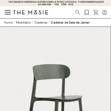
-12% EM ENCOMENDAS SUPERIORES A 299€ | CÓDIGO: THMSUMMERSALE12
ACABA EM:
12
H
33
M
40
S
Procura
Home
/
Mobiliário
/
Cadeiras
/
Cadeiras de Sala de Jantar