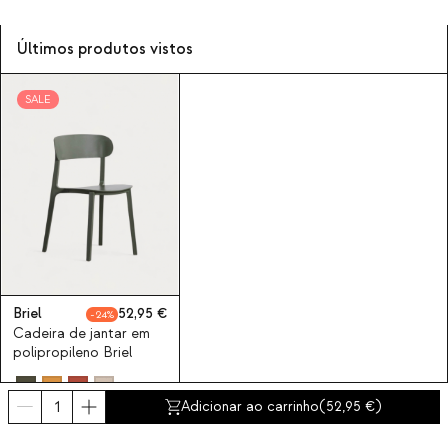
Últimos produtos vistos
SALE
Briel
52,95
24
Cadeira de jantar em
polipropileno Briel
Adicionar ao carrinho
(
52,95
)