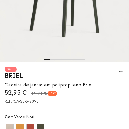
SALE
BRIEL
Cadeira de jantar em polipropileno Briel
52,95
€
69,95 €
24
REF:
157928-348090
Cor:
Verde Nori