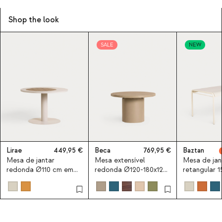
Shop the look
SALE
NEW
Lirae
449,95
Beca
769,95
Baztan
Mesa de jantar
Mesa extensível
Mesa de jan
redonda Ø110 cm em
redonda Ø120-180x120
retangular 
metal e madeira de
/ 240x120 cm de jantar
em metal e
teca Lirae
em metal Beca
polipropile