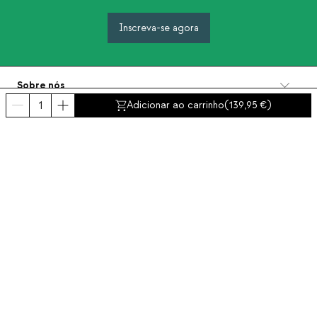
Inscreva-se agora
Sobre nós
Categorias
Adicionar ao carrinho
(
139,95
)
Contacto e ajuda
INTERNATIONAL:
Portugal
Aviso Legal
Proteção de dados
Política de Privacidade
Política de conformidad
Política de cookies
Acessibilidade