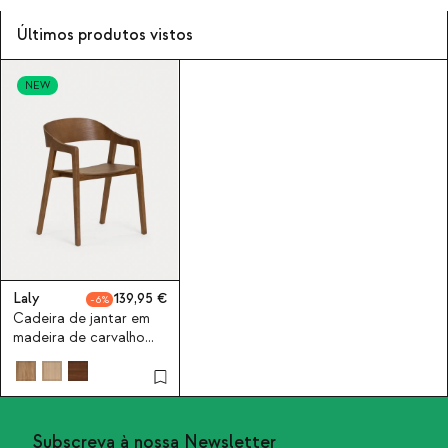
Últimos produtos vistos
NEW
Laly
139,95
6
Cadeira de jantar em
madeira de carvalho
com apoios de braços
Laly
Subscreva à nossa Newsletter