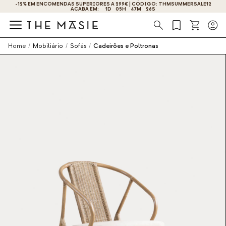
 THMSUMMERSALE12
OBTENHA 10% DE DESCONTO AO SE INSCREVER AGORA!
Procura
Home
/
Mobiliário
/
Sofás
/
Cadeirões e Poltronas