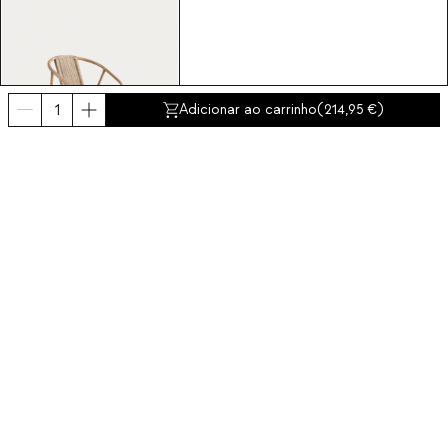
Adicionar ao carrinho
(
214,95
)
Nhua
214,95
Poltrona em rattan
natural com almofada
Nhua
Subscreva à nossa Newsletter
Inscreva-se agora