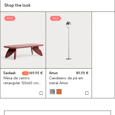
Shop the look
SALE
SALE
Saideah
169,95
Amun
89,95
5
Mesa de centro
Candeeiro de pé em
retangular 120x60 cm
metal Amun
em madeira Saideah