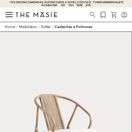
-12% EM ENCOMENDAS SUPERIORES A 299€ | CÓDIGO: THMSUMMERSALE12
ACABA EM:
2
D
13
H
25
M
40
S
Procura
Home
/
Mobiliário
/
Sofás
/
Cadeirões e Poltronas