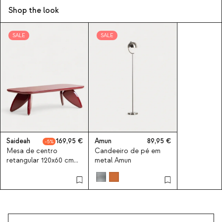
Shop the look
SALE
SALE
Saideah
169,95
Amun
89,95
5
Mesa de centro
Candeeiro de pé em
retangular 120x60 cm
metal Amun
em madeira Saideah