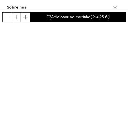
Sobre nós
Categorias
Adicionar ao carrinho
(
214,95
)
Contacto e ajuda
INTERNATIONAL:
Portugal
Aviso Legal
Proteção de dados
Política de Privacidade
Política de conformidad
Política de cookies
Acessibilidade
© 2016-2026 THEMASIE · All rights reserved | PROCEED YOUR COMMERCE, S.L.
- NIF: B88390984