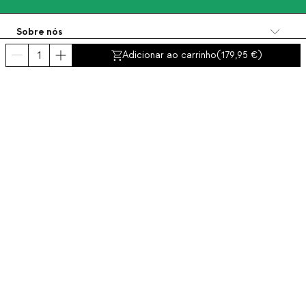
Sobre nós
Categorias
Adicionar ao carrinho
(
179,95
)
Contacto e ajuda
INTERNATIONAL:
Portugal
Aviso Legal
Proteção de dados
Política de Privacidade
Política de conformidad
Política de cookies
Acessibilidade
© 2016-2026 THEMASIE · All rights reserved | PROCEED YOUR COMMERCE, S.L.
- NIF: B88390984