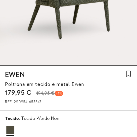
EWEN
Poltrona em tecido e metal Ewen
179,95
€
194,95 €
7
REF:
220954-653547
Tecido:
Tecido -Verde Nori