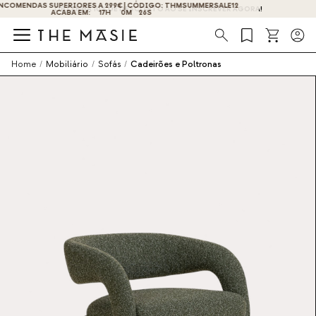
OBTENHA 10% DE DESCONTO AO SE INSCREVER AGORA!
Procura
Home
/
Mobiliário
/
Sofás
/
Cadeirões e Poltronas