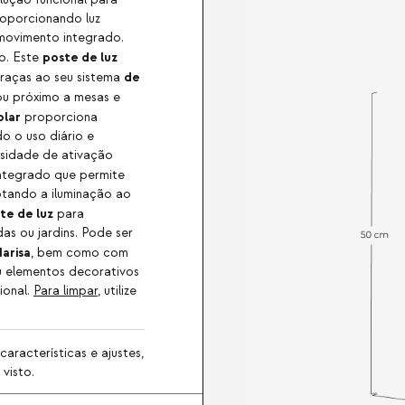
proporcionando luz
 movimento integrado.
poste de luz
co. Este
de
graças ao seu sistema
e ou próximo a mesas e
olar
proporciona
o o uso diário e
ssidade de ativação
ntegrado que permite
aptando a iluminação ao
te de luz
para
das ou jardins. Pode ser
arisa
, bem como com
ou elementos decorativos
ional.
Para limpar
, utilize
aracterísticas e ajustes,
visto.