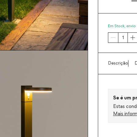
Em Stock,
envio 
Descrição
D
Se é um pro
Estas condi
Mais infor