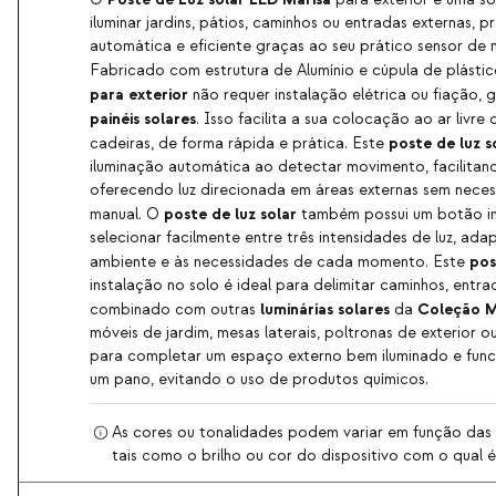
iluminar jardins, pátios, caminhos ou entradas externas, 
automática e eficiente graças ao seu prático sensor de
Fabricado com estrutura de Alumínio e cúpula de plásti
para exterior
não requer instalação elétrica ou fiação, 
painéis solares
. Isso facilita a sua colocação ao ar livr
poste de luz s
cadeiras, de forma rápida e prática. Este
iluminação automática ao detectar movimento, facilitand
oferecendo luz direcionada em áreas externas sem nece
poste de luz solar
manual. O
também possui um botão i
selecionar facilmente entre três intensidades de luz, ad
pos
ambiente e às necessidades de cada momento. Este
instalação no solo é ideal para delimitar caminhos, entra
luminárias solares
Coleção M
combinado com outras
da
móveis de jardim, mesas laterais, poltronas de exterior 
para completar um espaço externo bem iluminado e func
um pano, evitando o uso de produtos químicos.
As cores ou tonalidades podem variar em função das c
tais como o brilho ou cor do dispositivo com o qual é 