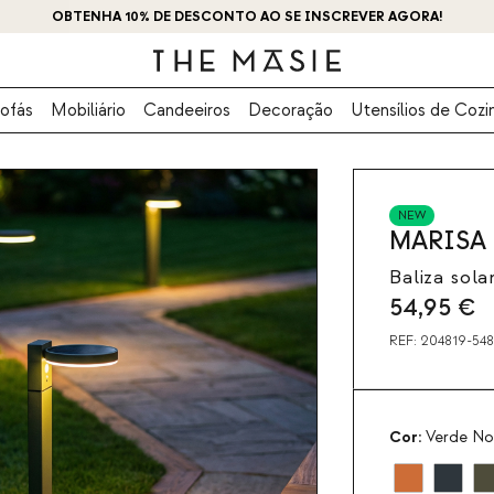
OBTENHA 10% DE DESCONTO AO SE INSCREVER AGORA!
ofás
Mobiliário
Candeeiros
Decoração
Utensílios de Cozi
NEW
MARISA
Baliza sol
54,95
€
REF:
204819-548
Cor:
Verde No