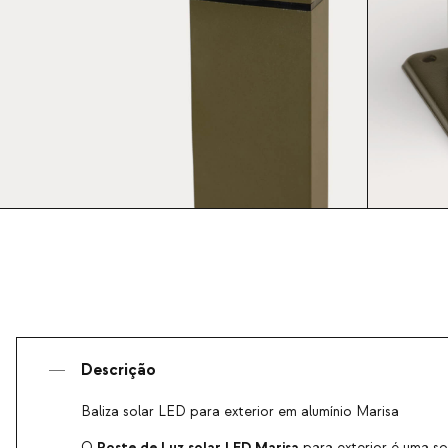
Descrição
Baliza solar LED para exterior em alumínio Marisa
Poste de Luz solar LED
Marisa
O
para exterior é uma so