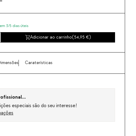
em 3/5 dias úteis
Adicionar ao carrinho
(
54,95
)
imensões
Caraterísticas
fissional...
ções especiais são do seu interesse!
mações