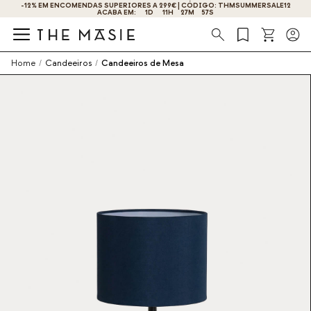
-12% EM ENCOMENDAS SUPERIORES A 299€ | CÓDIGO: THMSUMMERSALE12
OBTENHA 10% DE DESCONTO AO SE INSCREVER AGORA!
ACABA EM:
1
D
11
H
27
M
56
S
Procura
Home
/
Candeeiros
/
Candeeiros de Mesa