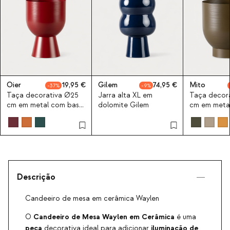
Oier
19,95
Gilem
74,95
Mito
37
9
Taça decorativa Ø25
Jarra alta XL em
Taça decor
cm em metal com base
dolomite Gilem
cm em meta
Oier
Descrição
Candeeiro de mesa em cerâmica Waylen
Candeeiro de Mesa Waylen em Cerâmica
O
é uma
peça
iluminação de
decorativa ideal para adicionar