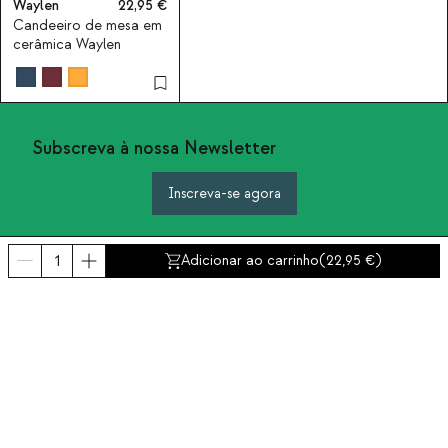
Waylen
22,95
Candeeiro de mesa em
cerâmica Waylen
Subscreva à nossa Newsletter
Inscreva-se agora
Adicionar ao carrinho
(
22,95
)
Sobre nós
Categorias
Contacto e ajuda
INTERNATIONAL:
Portugal