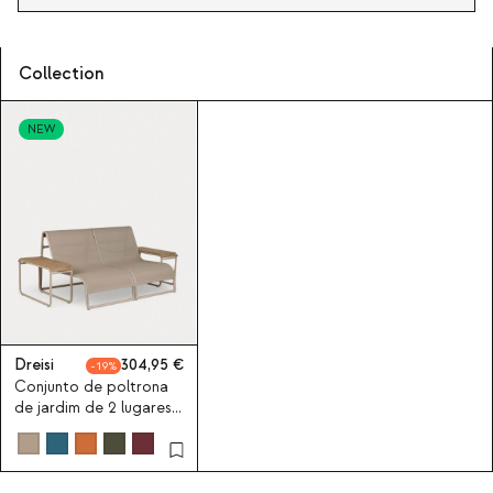
Collection
NEW
Dreisi
304,95
19
Conjunto de poltrona
de jardim de 2 lugares
com 2 mesas de apoio
em alumínio Dreisi