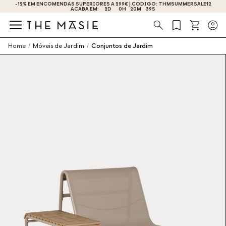
-12% EM ENCOMENDAS SUPERIORES A 299€ | CÓDIGO: THMSUMMERSALE12
OBTENHA 10% DE DESCONTO AO SE INSCREVER AGORA!
ACABA EM:
2
D
0
H
20
M
39
S
Procura
Home
/
Móveis de Jardim
/
Conjuntos de Jardim