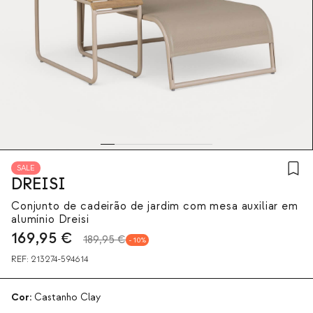
SALE
DREISI
Conjunto de cadeirão de jardim com mesa auxiliar em
alumínio Dreisi
169,95
€
189,95 €
10
REF:
213274-594614
Cor:
Castanho Clay