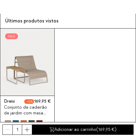
Últimos produtos vistos
SALE
Dreisi
169,95
10
Conjunto de cadeirão
de jardim com mesa
auxiliar em alumínio
Dreisi
Adicionar ao carrinho
(
169,95
)