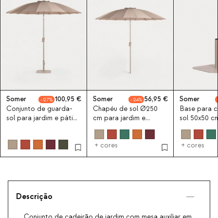
Somer
100,95
Somer
56,95
Somer
27
24
Conjunto de guarda-
Chapéu de sol Ø250
Base para 
sol para jardim e pátio
cm para jardim e
sol 50x50 c
Ø250 cm com suporte
terraço Somer
Somer
de metal Somer
+ cores
+ cores
Descrição
Conjunto de cadeirão de jardim com mesa auxiliar em