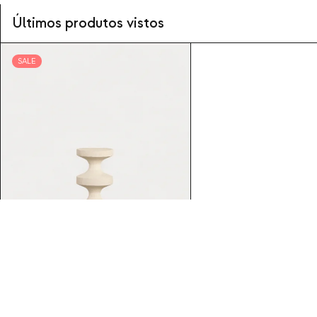
Últimos produtos vistos
SALE
Perseis
124,95
10
Pedestal Ø32 cm em metal Perseis