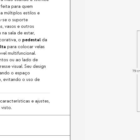
rfeita para quem
 múltiplos estilos e
-se o suporte
s, vasos e outros
na sala de estar,
pedestal
corativa, o
da
lta
para colocar velas
el multifuncional.
ntos ou ao lado de
esse visual. Seu design
zando o espaço
o, evitando o uso de
aracterísticas e ajustes,
visto.