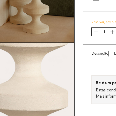
Reservar,
envio 
Descrição
D
Se é um pro
Estas condi
Mais infor