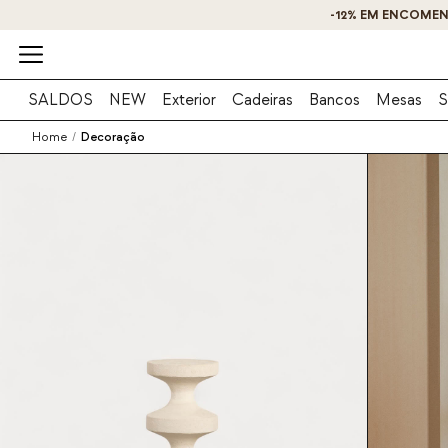
2
D
10
H
40
M
20
S
SALDOS
NEW
Exterior
Cadeiras
Bancos
Mesas
S
Home
/
Decoração