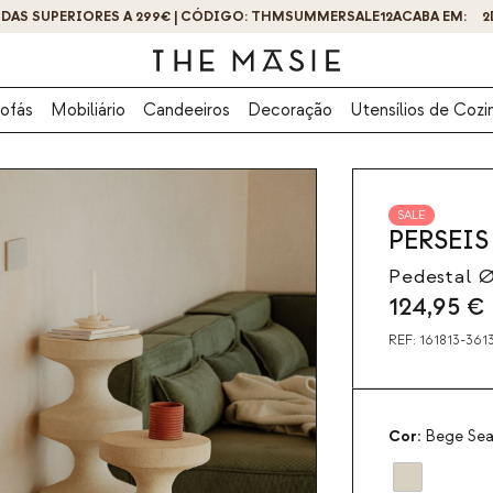
OBTENHA 10% DE DESCONTO AO SE INSCREVER AGORA!
ofás
Mobiliário
Candeeiros
Decoração
Utensílios de Cozi
SALE
PERSEIS
Pedestal 
124,95
€
REF:
161813-361
Cor:
Bege Sea