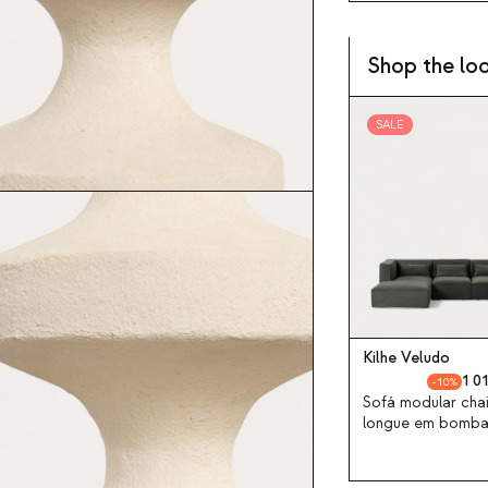
Shop the lo
SALE
Kilhe Veludo
1 0
10
Sofá modular cha
longue em bomba
Kilhe