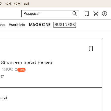
nha
Escritório
MAGAZINE
BUSINESS
Ø32 cm em metal Perseis
139,95 €
10
357
shell