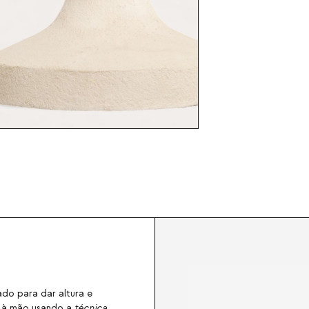
do para dar altura e
s à mão usando a
técnica