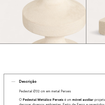
Descrição
Pedestal Ø32 cm em metal Perseis
Pedestal Metálico Perseis
móvel auxiliar
O
é um
projeta
decorar diversos ambientes. Feito de Ferro e revestido