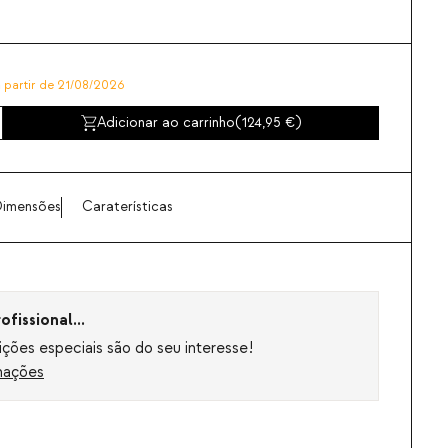
a partir de 21/08/2026
Adicionar ao carrinho
(
124,95
)
imensões
Caraterísticas
fissional...
ções especiais são do seu interesse!
mações