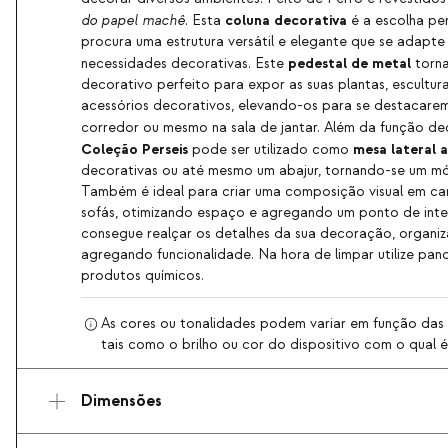
coluna decorativa
do papel machê
. Esta
é a escolha pe
procura uma estrutura versátil e elegante que se adapte a
pedestal de metal
necessidades decorativas. Este
torna
decorativo perfeito para expor as suas plantas, escultura
acessórios decorativos, elevando-os para se destacarem 
corredor ou mesmo na sala de jantar. Além da função de
Coleção Perseis
mesa lateral a
pode ser utilizado como
decorativas ou até mesmo um abajur, tornando-se um móv
Também é ideal para criar uma composição visual em ca
sofás, otimizando espaço e agregando um ponto de inter
consegue realçar os detalhes da sua decoração, organi
agregando funcionalidade. Na hora de limpar utilize pan
produtos químicos.
As cores ou tonalidades podem variar em função das c
tais como o brilho ou cor do dispositivo com o qual é 
Dimensões