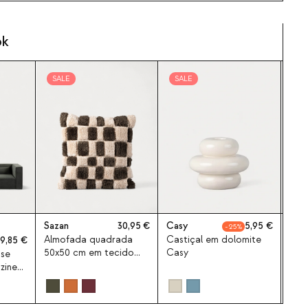
ok
SALE
SALE
SA
Sazan
30,95
Casy
5,95
Pers
25
Almofada quadrada
Castiçal em dolomite
Mes
19,85
50x50 cm em tecido
Casy
red
ise
Sazan
meta
zine