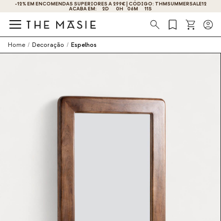
-12% EM ENCOMENDAS SUPERIORES A 299€ | CÓDIGO: THMSUMMERSALE12
OBTENHA 10% DE DESCONTO AO SE INSCREVER AGORA!
ACABA EM:
2
D
0
H
06
M
11
S
Procura
Home
/
Decoração
/
Espelhos