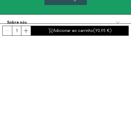
Sobre nós
Categorias
Adicionar ao carrinho
(
92,95
)
Contacto e ajuda
INTERNATIONAL:
Portugal
Aviso Legal
Proteção de dados
Política de Privacidade
Política de conformidad
Política de cookies
Acessibilidade
© 2016-2026 THEMASIE · All rights reserved | PROCEED YOUR COMMERCE, S.L.
- NIF: B88390984