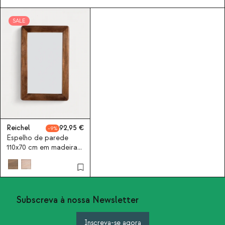
SALE
Reichel
92,95
9
Espelho de parede
110x70 cm em madeira
de mangueira Reichel
Subscreva à nossa Newsletter
Inscreva-se agora