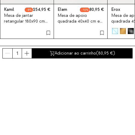
Kamil
254,95
Elem
80,95
Erox
8
10
Mesa de jantar
Mesa de apoio
Mesa de ap
retangular 180x90 cm
quadrada 40x40 cm em
quadrada 4
em vidro temperado
vidro temperado Elem
vidro Erox.
Kamil
Adicionar ao carrinho
(
80,95
)
Últimos produtos vistos