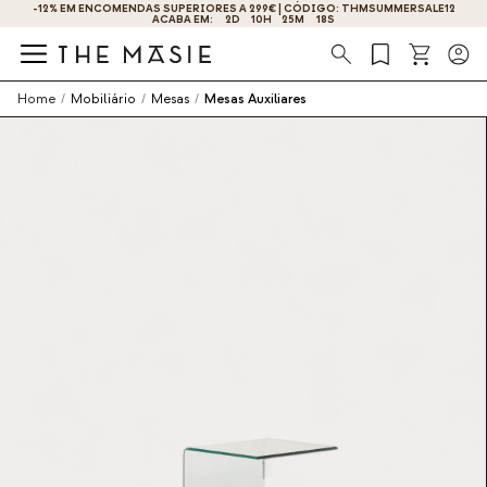
-12% EM ENCOMENDAS SUPERIORES A 299€ | CÓDIGO: THMSUMMERSALE12
ACABA EM:
2
D
10
H
25
M
18
S
Procura
Home
/
Mobiliário
/
Mesas
/
Mesas Auxiliares