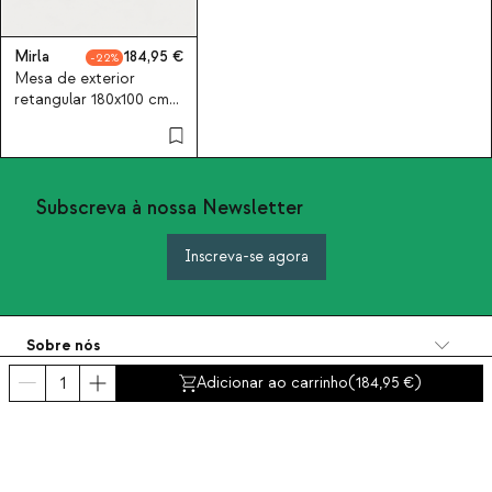
Mirla
184,95
22
Mesa de exterior
retangular 180x100 cm
em madeira de acácia
Mirla
Subscreva à nossa Newsletter
Inscreva-se agora
Sobre nós
Categorias
Adicionar ao carrinho
(
184,95
)
Contacto e ajuda
INTERNATIONAL:
Portugal