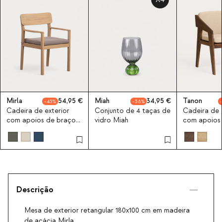
Mirla
54,95
Miah
34,95
Tanon
43
36
Cadeira de exterior
Conjunto de 4 taças de
Cadeira de 
com apoios de braços
vidro Miah
com apoios
em madeira de acácia
em madeira 
Mirla
e tecido Ta
Descrição
Mesa de exterior retangular 180x100 cm em madeira
de acácia Mirla