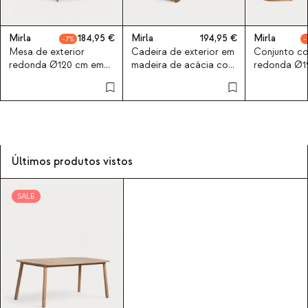
Mirla
184,95
Mirla
194,95
Mirla
7
Mesa de exterior
Cadeira de exterior em
Conjunto c
redonda Ø120 cm em
madeira de acácia com
redonda Ø1
madeira de acácia
almofadas Mirla
cadeiras de
Mirla
madeira de 
Mirla
Últimos produtos vistos
SALE