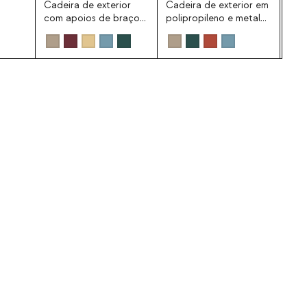
Cadeira de exterior
Cadeira de exterior em
Cade
com apoios de braços
polipropileno e metal
com
em metal Tavo
Anier
em 