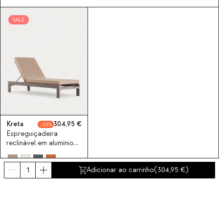
SALE
Kreta
304,95
23
Espreguiçadeira
reclinável em alumínio
com almofada em
tecido New Kreta
Adicionar ao carrinho
(
304,95
)
Subscreva à nossa Newsletter
Inscreva-se agora