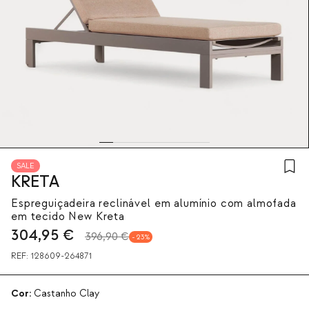
SALE
KRETA
Espreguiçadeira reclinável em alumínio com almofada
em tecido New Kreta
304,95
€
396,90 €
23
REF:
128609-264871
Cor:
Castanho Clay