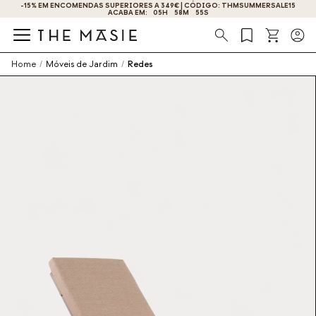
-15% EM ENCOMENDAS SUPERIORES A 349€ | CÓDIGO: THMSUMMERSALE15
ACABA EM:
05
H
58
M
55
S
Procura
Home
/
Móveis de Jardim
/
Redes