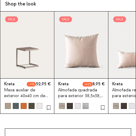
Shop the look
SALE
SALE
SALE
Kreta
52,95
Kreta
8,95
Kreta
11
52
Mesa auxiliar de
Almofada quadrada
Almofada re
exterior 40x40 cm de
para exterior 38,5x38,5
para exterio
aluminio Kreta Colours
cm em tecido Kreta
cm em tecid