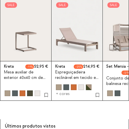
SALE
SALE
SALE
Kreta
52,95
Kreta
214,95
Set Mersia -
11
25
Mesa auxiliar de
Espreguiçadeira
21
exterior 40x40 cm de
reclinável em tecido e
Conjunto d
aluminio Kreta Colours
alumínio New Kreta
balinesa recl
Mersia e 2 
+ cores
cabeceira d
40x40 cm da
Colours
Últimos produtos vistos