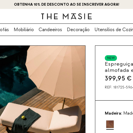
OBTENHA 10% DE DESCONTO AO SE INSCREVER AGORA!
ofás
Mobiliário
Candeeiros
Decoração
Utensílios de Cozi
NEW
Espreguiça
almofada 
399,95
€
REF:
181725-596
Madeira:
Made