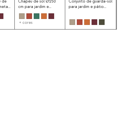
u de
Chapéu de sol Ø250
Conjunto de guarda-sol
metal
cm para jardim e
para jardim e pátio
terraço Somer
Ø250 cm com suporte
de metal Somer
+ cores