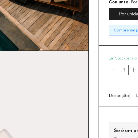
Conjunto:
Por
Por unid
Compre em pa
Em Stock,
envio 
Descrição
D
Se é um pro