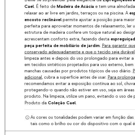
Cael
Madeira de Acácia
. É feito de
e tem uma almofada 
es
relaxar ao ar livre em jardins, terraços ou na piscina. A
encosto reclinável
permite ajustar a posição para maior
perfeita para aproveitar momentos de relaxamento, ler um
estrutura de madeira confere um toque natural ao design
espreguiçad
acrescentam conforto extra, fazendo desta
peça perfeita de mobiliário de jardim
.
Para garantir qu
conservado adequadamente e que o tecido seja durável
limpeza antes e depois do uso prolongado para evitar 
em tecidos sintéticos projetados para uso externo, bem
manchas causadas por produtos tópicos de uso diário.
P
adicional
, cubra a superfície antes de usar.
Para prolongar
recomendamos evitar a exposição contínua ao sol, chuv
protegendo-o quando não estiver em uso, seja em áreas 
produto. Na limpeza, utilize um pano, evitando o uso de
Coleção Cael
Produto da
.
As cores ou tonalidades podem variar em função das c
tais como o brilho ou cor do dispositivo com o qual é 