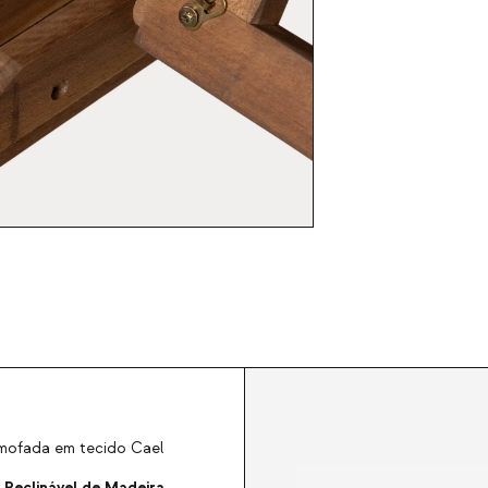
lmofada em tecido Cael
 Reclinável de Madeira