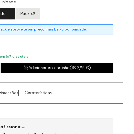
 unidade
ade
Pack x2
ck e aproveite um preço mais baixo por unidade.
em 5/7 dias úteis
Adicionar ao carrinho
(
399,95
)
imensões
Caraterísticas
fissional...