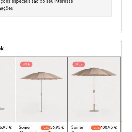
ções especiais são do seu interesse!
mações
ok
SALE
SALE
6,95
Somer
56,95
Somer
100,95
24
27