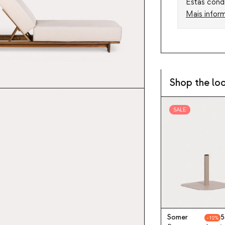
Estas condi
Mais infor
Shop the lo
SALE
Somer
5
12