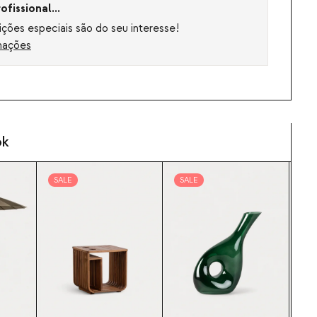
fissional...
ções especiais são do seu interesse!
mações
ok
SALE
SALE