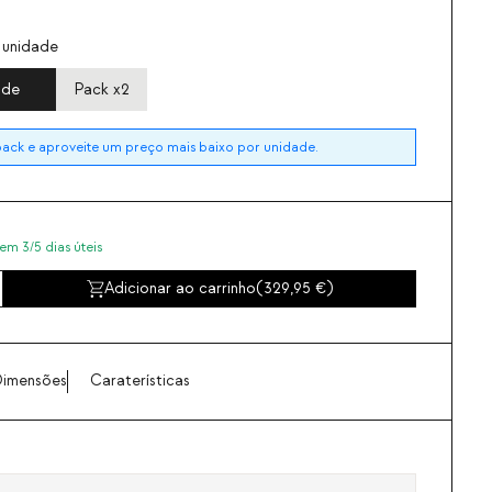
 unidade
ade
Pack x2
ck e aproveite um preço mais baixo por unidade.
em 3/5 dias úteis
Adicionar ao carrinho
(
329,95
)
imensões
Caraterísticas