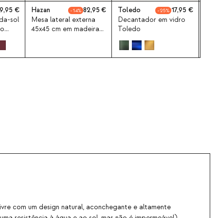
9,95
Hazan
82,95
Toledo
17,95
Bilb
14
25
da-sol
Mesa lateral externa
Decantador em vidro
Con
io
45x45 cm em madeira
Toledo
para
orte
de acácia Hazan
Bil
livre com um design natural, aconchegante e altamente