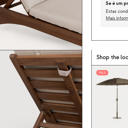
Se é um pro
Estas condi
Mais infor
Shop the lo
SALE