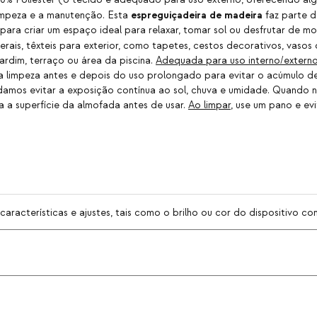
% Poliéster (o tecido é adequado para uso externo, oferecendo algu
espreguiçadeira de madeira
limpeza e a manutenção. Esta
faz parte d
ara criar um espaço ideal para relaxar, tomar sol ou desfrutar de m
rais, têxteis para exterior, como tapetes, cestos decorativos, vasos o
ardim, terraço ou área da piscina.
Adequada para uso interno/externo
 limpeza antes e depois do uso prolongado para evitar o acúmulo de
damos evitar a exposição contínua ao sol, chuva e umidade. Quando 
 a superfície da almofada antes de usar.
Ao limpar
, use um pano e ev
racterísticas e ajustes, tais como o brilho ou cor do dispositivo com