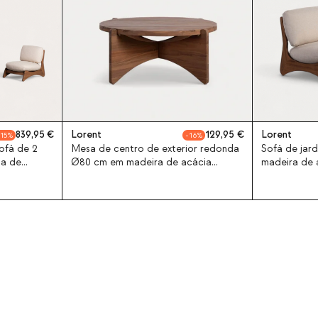
839,95
Lorent
129,95
Lorent
15
16
ofá de 2
Mesa de centro de exterior redonda
Sofá de jard
sa de
Ø80 cm em madeira de acácia
madeira de 
cia e
Lorent
em tecido L