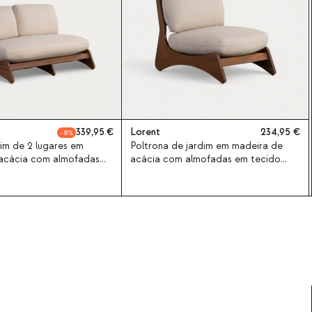
339,95
Lorent
234,95
8
im de 2 lugares em
Poltrona de jardim em madeira de
acácia com almofadas
acácia com almofadas em tecido
orent
Lorent