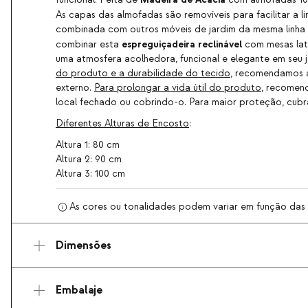
funcional. Feita de
com almofadas 100
As capas das almofadas são removíveis para facilitar a 
combinada com outros móveis de jardim da mesma linha p
espreguiçadeira reclinável
combinar esta
com mesas late
uma atmosfera acolhedora, funcional e elegante em seu j
do produto e a durabilidade do tecido
, recomendamos a
externo.
Para prolongar a vida útil do produto
, recomen
local fechado ou cobrindo-o. Para maior proteção, cubra
Diferentes Alturas de Encosto
:
Altura 1: 80 cm
Altura 2: 90 cm
Altura 3: 100 cm
As cores ou tonalidades podem variar em função das ca
Dimensões
Embalaje