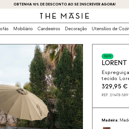
OBTENHA 10% DE DESCONTO AO SE INSCREVER AGORA!
ofás
Mobiliário
Candeeiros
Decoração
Utensílios de Cozi
NEW
LORENT
Espreguiça
tecido Lor
329,95
€
REF:
211478-589
Madeira:
Made