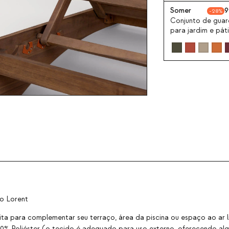
Somer
9
28
Conjunto de guar
para jardim e pát
Ø250 cm com sup
de metal Somer
do Lorent
ita para complementar seu terraço, área da piscina ou espaço ao ar 