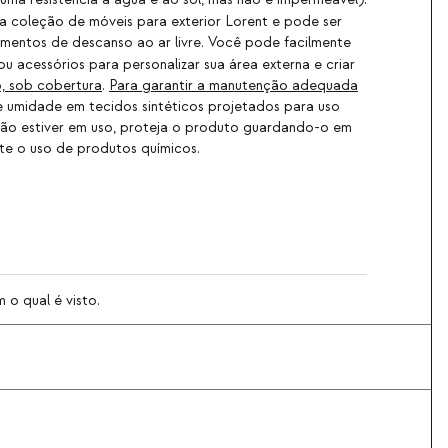
ma resistência à água e ao sol, mas não é impermeável).
a coleção de móveis para exterior Lorent e pode ser
omentos de descanso ao ar livre. Você pode facilmente
u acessórios para personalizar sua área externa e criar
, sob cobertura
.
Para garantir a manutenção adequada
 umidade em tecidos sintéticos projetados para uso
não estiver em uso, proteja o produto guardando-o em
ite o uso de produtos químicos.
 o qual é visto.