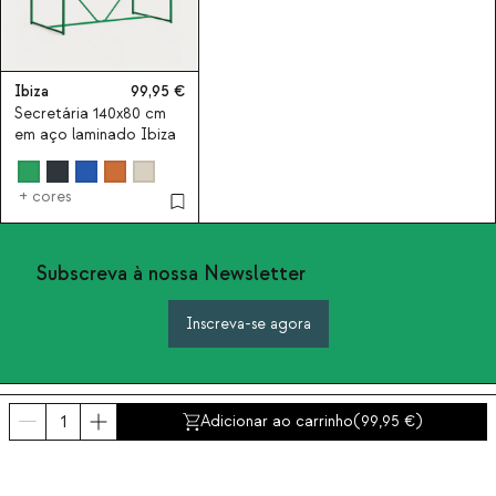
Ibiza
99,95
Secretária 140x80 cm
em aço laminado Ibiza
+ cores
Subscreva à nossa Newsletter
Inscreva-se agora
Sobre nós
Adicionar ao carrinho
(
99,95
)
Categorias
Contacto e ajuda