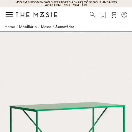
ALE15
OBTENHA 10% DE DESCONTO AO SE INSCREVER AGORA!
Procura
Home
/
Mobiliário
/
Mesas
/
Secretárias