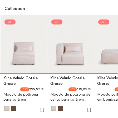
Collection
SALE
SALE
SALE
Kilhe Veludo Cotelê
Kilhe Veludo Cotelê
Kilhe Velud
Grosso
Grosso
Grosso
229,95
319,95
25
17
Módulo de poltrona
Módulo de poltrona de
Módulo puff
para sofá em
canto para sofá em
em bombazi
bombazine grossa Kilhe
bombazine grossa Kilhe
Kilhe