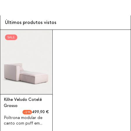
Últimos produtos vistos
SALE
Kilhe Veludo Cotelê
Grosso
499,90
21
Poltrona modular de
canto com puff em
bombazine grossa Kilhe