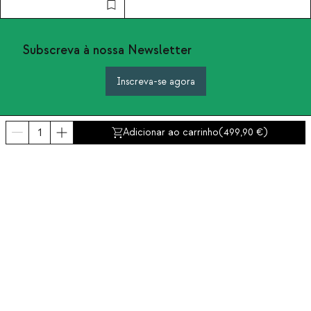
Subscreva à nossa Newsletter
Inscreva-se agora
Adicionar ao carrinho
(
499,90
)
Sobre nós
Categorias
Contacto e ajuda
INTERNATIONAL:
Portugal
Aviso Legal
Proteção de dados