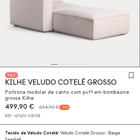
SALE
KILHE VELUDO COTELÊ GROSSO
Poltrona modular de canto com puff em bombazine
grossa Kilhe
499,90
€
634,90 €
21
REF:
147509-318708
Tecido de Veludo Cotelê:
Veludo Cotelê Grosso -Beige
Seashell