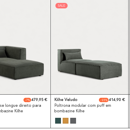
SALE
479,95
Kilhe Veludo
414,90
7
23
se longue direito para
Poltrona modular com puff em
bazine Kilhe
bombazine Kilhe