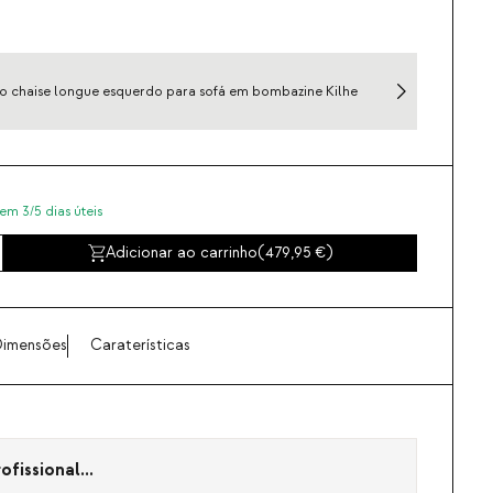
 chaise longue esquerdo para sofá em bombazine Kilhe
em 3/5 dias úteis
Adicionar ao carrinho
(
479,95
)
imensões
Caraterísticas
fissional...