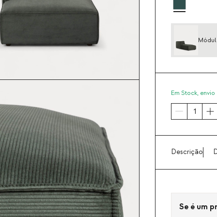
Módulo
Em Stock,
envio 
Descrição
D
Se é um pro