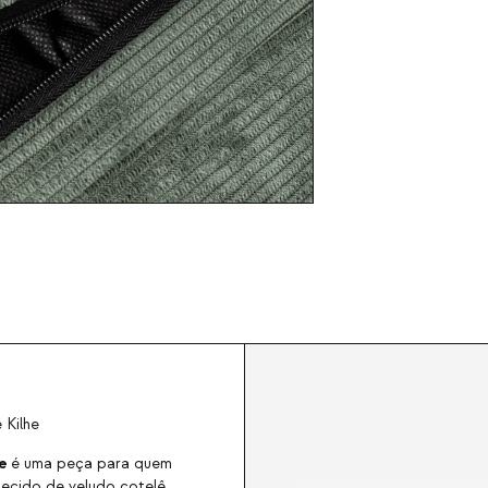
 Kilhe
e
é uma peça para quem
tecido de veludo cotelê