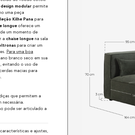
design modular
u
permite
omo uma peça
leção Kilhe Pana
para
e longue
oferece um
ar de um momento de
chaise longue
r a
na sala
oltronas
para criar um
fes.
Para uma boa
pano branco seco em sua
, evitando o uso de
cerdas macias para
.
diças que permitem a
 necessária.
o pode ser articulado a
aracterísticas e ajustes,