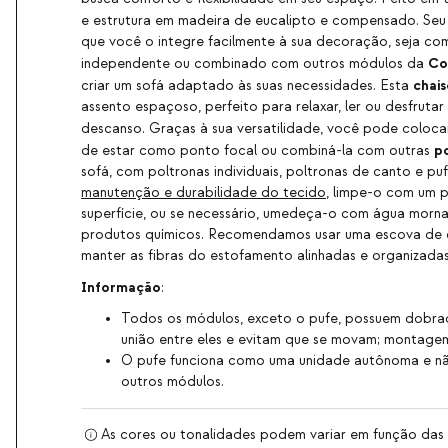
e estrutura em madeira de eucalipto e compensado. Se
que você o integre facilmente à sua decoração, seja c
Co
independente ou combinado com outros módulos da
chais
criar um sofá adaptado às suas necessidades. Esta
assento espaçoso, perfeito para relaxar, ler ou desfrut
descanso. Graças à sua versatilidade, você pode coloca
p
de estar como ponto focal ou combiná-la com outras
sofá, com poltronas individuais, poltronas de canto e pu
manutenção e durabilidade do tecido
, limpe-o com um 
superfície, ou se necessário, umedeça-o com água morna
produtos químicos. Recomendamos usar uma escova de 
manter as fibras do estofamento alinhadas e organizadas
Informação
:
Todos os módulos, exceto o pufe, possuem dobra
união entre eles e evitam que se movam; montagem
O pufe funciona como uma unidade autônoma e nã
outros módulos.
As cores ou tonalidades podem variar em função das c