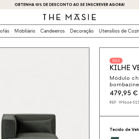
OBTENHA 10% DE DESCONTO AO SE INSCREVER AGORA!
ofás
Mobiliário
Candeeiros
Decoração
Utensílios de Cozi
SALE
KILHE 
Módulo ch
bombazine
479,95
€
REF:
199664-52
Tecido de Vel