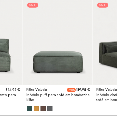
SALE
SALE
314,95
Kilhe Veludo
189,95
Kilhe Veludo
20
anto para
Módulo puff para sofá em bombazine
Módulo chai
Kilhe
sofá em bom