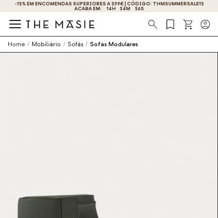
-12% EM ENCOMENDAS SUPERIORES A 299€ | CÓDIGO: THMSUMMERSALE12
ACABA EM:
14
H
24
M
26
S
Procura
Home
/
Mobiliário
/
Sofás
/
Sofás Modulares