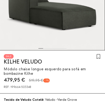
SALE
KILHE VELUDO
Módulo chaise longue esquerdo para sofá em
bombazine Kilhe
479,95
€
519,95 €
7
REF:
199664-523348
Tecido de Veludo Cotelê:
Veludo -Verde Grove