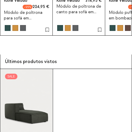
Kilhe Veludo
Kilhe Veludo
314,95
Kilhe Velud
Módulo de poltrona de
224,95
25
canto para sofá em
Módulo de poltrona
Módulo puff
bombazine Kilhe
para sofá em
em bombazin
bombazine Kilhe
Últimos produtos vistos
SALE