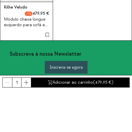
Kilhe Veludo
479,95
7
Módulo chaise longue
esquerdo para sofá em
bombazine Kilhe
Subscreva à nossa Newsletter
Inscreva-se agora
Adicionar ao carrinho
(
479,95
)
Sobre nós
Categorias
Contacto e ajuda
INTERNATIONAL:
Portugal