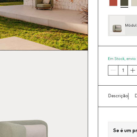
Módulo
modul
Em Stock,
envio 
Descrição
D
Se é um pro