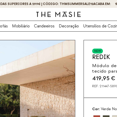
OBTENHA 10% DE DESCONTO AO SE INSCREVER AGORA!
ofás
Mobiliário
Candeeiros
Decoração
Utensílios de Cozi
NEW
REDIK
Módulo de 
tecido par
419,95
€
REF:
211447-589
Cor:
Verde No