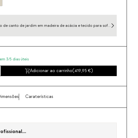
 de canto de jardim em madeira de acácia e tecido para sofá
ar Redik
em 3/5 dias úteis
Adicionar ao carrinho
(
419,95
)
imensões
Caraterísticas
fissional...