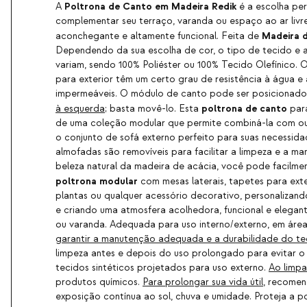
Poltrona de Canto em Madeira
Redik
A
é a escolha per
complementar seu terraço, varanda ou espaço ao ar livr
Madeira d
aconchegante e altamente funcional. Feita de
Dependendo da sua escolha de cor, o tipo de tecido e
variam, sendo 100% Poliéster ou 100% Tecido Olefínico.
para exterior têm um certo grau de resistência à água e 
impermeáveis. O módulo de canto pode ser posicionado
poltrona de canto
à esquerda
; basta movê-lo. Esta
para
de uma coleção modular que permite combiná-la com ou
o conjunto de sofá externo perfeito para suas necessida
almofadas são removíveis para facilitar a limpeza e a m
beleza natural da madeira de acácia, você pode facilme
poltrona modular
com mesas laterais, tapetes para exter
plantas ou qualquer acessório decorativo, personalizand
e criando uma atmosfera acolhedora, funcional e elegant
ou varanda. Adequada para uso interno/externo, em áre
garantir a manutenção adequada e a durabilidade do te
limpeza antes e depois do uso prolongado para evitar 
tecidos sintéticos projetados para uso externo.
Ao limpa
produtos químicos.
Para prolongar sua vida útil
, recomen
exposição contínua ao sol, chuva e umidade. Proteja a 