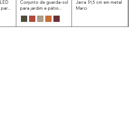
 LED
Conjunto de guarda-sol
Jarra 31,5 cm em metal
s para
para jardim e pátio
Marci
Ø250 cm com suporte
de metal Somer