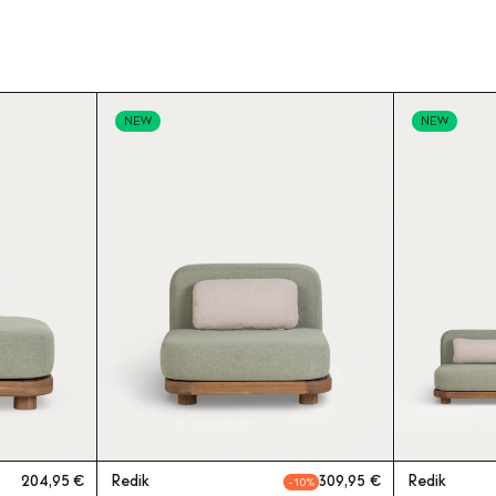
NEW
NEW
204,95
Redik
309,95
Redik
10