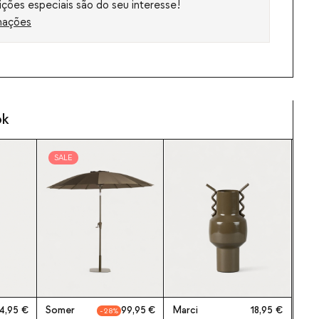
ções especiais são do seu interesse!
mações
ok
SALE
4,95
Somer
99,95
Marci
18,95
28