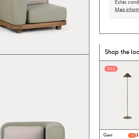
Estas condi
Mais infor
Shop the lo
SALE
Gavi
3
5