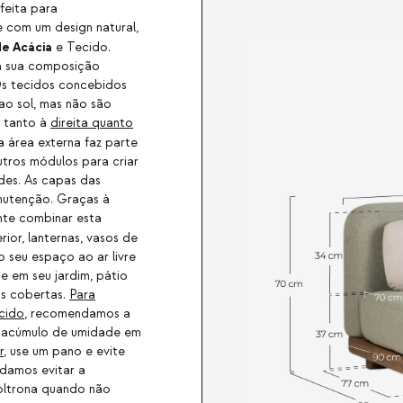
feita para
e com um design natural,
e Acácia
e Tecido.
 a sua composição
 Os tecidos concebidos
ao sol, mas não são
 tanto à
direita quanto
 área externa faz parte
tros módulos para criar
des. As capas das
anutenção. Graças à
nte combinar esta
ior, lanternas, vasos de
o seu espaço ao ar livre
e em seu jardim, pátio
as cobertas.
Para
cido
, recomendamos a
o acúmulo de umidade em
r
, use um pano e evite
damos evitar a
poltrona quando não