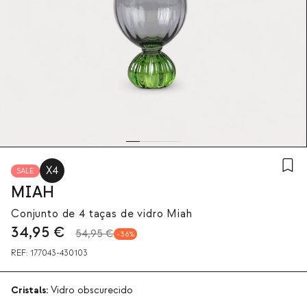
X4
SALE
MIAH
Conjunto de 4 taças de vidro Miah
34,95
€
54,95 €
36
REF:
177043-430103
Cristals:
Vidro obscurecido