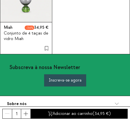
Miah
34,95
36
Conjunto de 4 taças de
vidro Miah
Subscreva à nossa Newsletter
Inscreva-se agora
Sobre nós
Categorias
Adicionar ao carrinho
(
34,95
)
Contacto e ajuda
INTERNATIONAL:
Portugal