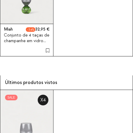
Miah
32,95
34
Conjunto de 4 taças de
champanhe em vidro
Miah
Últimos produtos vistos
SALE
X4