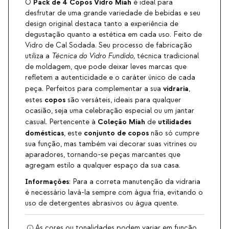
Pack de 4 Copos Vidro Miah
O
é ideal para
desfrutar de uma grande variedade de bebidas e seu
design original destaca tanto a experiência de
degustação quanto a estética em cada uso. Feito de
Vidro de Cal Sodada. Seu processo de fabricação
utiliza a
Técnica do Vidro Fundido,
técnica tradicional
de moldagem, que pode deixar leves marcas que
refletem a autenticidade e o caráter único de cada
vidraria
peça. Perfeitos para complementar a sua
,
copos
estes
são versáteis, ideais para qualquer
ocasião, seja uma celebração especial ou um jantar
Coleção Miah
utilidades
casual. Pertencente à
de
domésticas
conjunto de copos
, este
não só cumpre
sua função, mas também vai decorar suas vitrines ou
aparadores, tornando-se peças marcantes que
agregam estilo a qualquer espaço da sua casa.
Informações
: Para a correta manutenção da vidraria
é necessário lavá-la sempre com água fria, evitando o
uso de detergentes abrasivos ou água quente.
As cores ou tonalidades podem variar em função