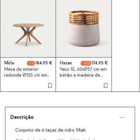
Mirla
184,95
Hazan
174,95
7
22
Mesa de exterior
Vaso XL 60xØ57 cm em
redonda Ø120 cm em
betão e madeira de
madeira de acácia
acácia Hazan
Mirla
Descrição
Conjunto de 4 taças de vidro Miah