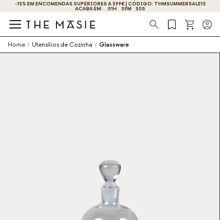
OBTENHA 10% DE DESCONTO AO SE INSCREVER AGORA!
Procura
Home
/
Utensílios de Cozinha
/
Glassware