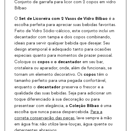
Conjunto de garrafa para licor com 2 copos em vidro
Bilbao
Set de Licoreira com 2 Vasos de Vidro Bilbao
O
é a
escolha perfeita para apreciar suas bebidas favoritas.
Feito de Vidro Sódio-cálcico, este conjunto inclui um
decantador com tampa e dois copos combinando,
ideais para servir qualquer bebida que desejar. Seu
design atemporal é adequado tanto para ocasiões
especiais quanto para momentos de prazer pessoal.
copos
o decantador
Coloque os
e
em seu bar,
cristaleira ou aparador, onde, além de funcionais, se
copos
tornam um elemento decorativo. Os
têm o
tamanho perfeito para uma pegada confortável,
decantador
enquanto o
preserva o frescor e a
qualidade das suas bebidas. Seja para adicionar um
toque diferenciado à sua decoração ou para
Coleção Bilbao
presentear com elegância, a
é uma
escolha que nunca passa despercebida.
Para a
correta conservação das peças
, lave sempre à mão
em água fria; não utilize lava-louças, água quente ou
detergentes abrasivos.