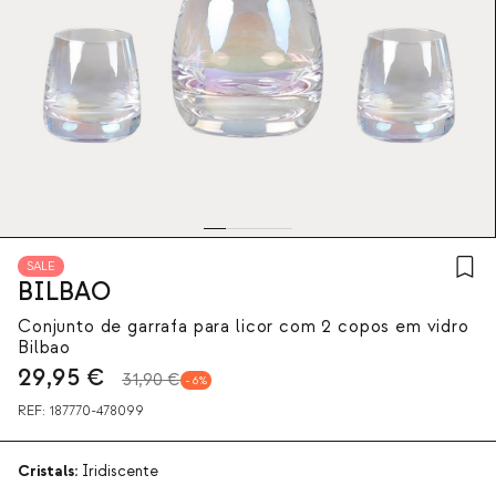
SALE
BILBAO
Conjunto de garrafa para licor com 2 copos em vidro
Bilbao
29,95
€
31,90 €
6
REF:
187770-478099
Cristals:
Iridiscente