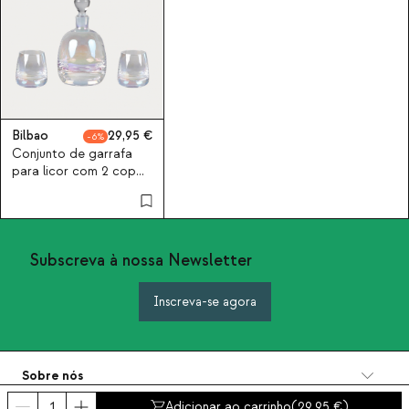
Bilbao
29,95
6
Conjunto de garrafa
para licor com 2 copos
em vidro Bilbao
Subscreva à nossa Newsletter
Inscreva-se agora
Sobre nós
Categorias
Adicionar ao carrinho
(
29,95
)