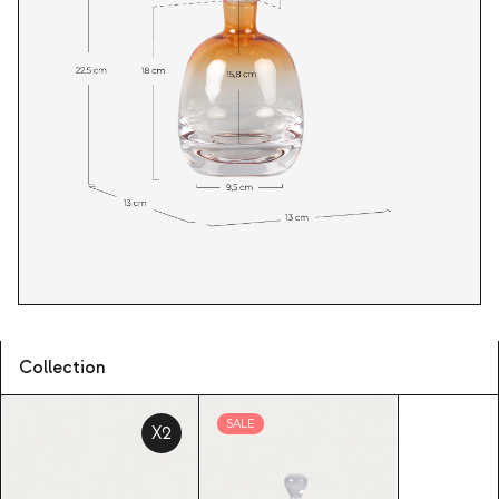
Collection
SALE
X2