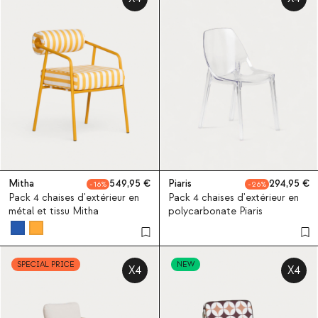
Mitha
549,95
Piaris
294,95
16
26
Pack 4 chaises d'extérieur en
Pack 4 chaises d'extérieur en
métal et tissu Mitha
polycarbonate Piaris
SPECIAL PRICE
NEW
X4
X4