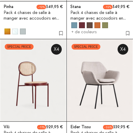
Pinha
349,95
Stana
349,95
12
12
Pack 4 chaises de salle à
Pack 4 chaises de salle à
manger avec accoudoirs en
manger avec accoudoirs en
polyéthylène et métal Pinha
tissu et métal Stana
+ de couleurs
SPECIAL PRICE
SPECIAL PRICE
X4
X4
Vili
529,95
Eider Tissu
339,95
11
26
Pack 4 chaises de salle à
Pack 4 chaises de salle à