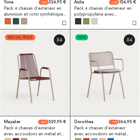
Yona
324,95
Aisha
124,95
10
10
Pack 4 chaises d'extérieur en
Pack 4 chaises d'extérieur en
aluminium et rotin synthétique
polypropylène avec
Yona Bistro
accoudoirs Aisha
SPECIAL PRICE
NEW
X4
X4
Mayailer
229,95
Dorothea
264,95
25
11
Pack 4 chaises d'extérieur
Pack 4 chaises d'extérieur
avec accoudoirs en métal et
avec accoudoirs en métal