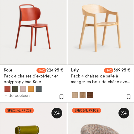
Kole
224,95
Laly
569,95
56
10
Pack 4 chaises d'extérieur en
Pack 4 chaises de salle à
polypropylène Kole
manger en bois de chêne avec
accoudoirs Laly
+ de couleurs
SPECIAL PRICE
SPECIAL PRICE
X4
X4