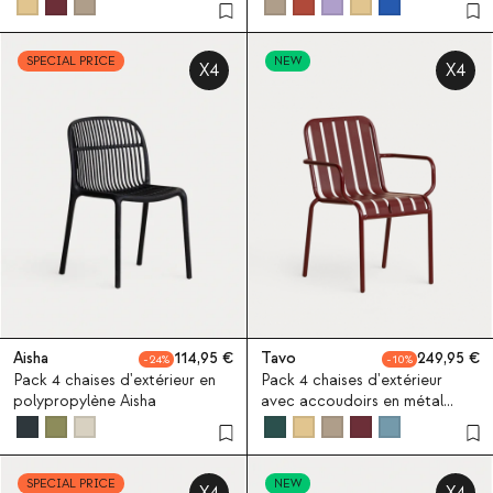
corde Mayailer
Dorothea
SPECIAL PRICE
NEW
X4
X4
Aisha
114,95
Tavo
249,95
24
10
Pack 4 chaises d'extérieur en
Pack 4 chaises d'extérieur
polypropylène Aisha
avec accoudoirs en métal
Tavo
SPECIAL PRICE
NEW
X4
X4