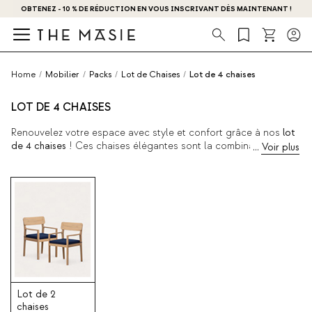
OBTENEZ - 10 % DE RÉDUCTION EN VOUS INSCRIVANT DÈS MAINTENANT !
Recherche
Home
/
Mobilier
/
Packs
/
Lot de Chaises
/
Lot de 4 chaises
LOT DE 4 CHAISES
Renouvelez votre espace avec style et confort grâce à nos
lot
de 4 chaises
! Ces chaises élégantes sont la combinaison
parfaite de la fonctionnalité et de l'esthétique contemporaine.
Apportez un peu d'air frais dans votre maison avec l'un de ces
packs, idéal pour toute occasion.
Lot de 2
chaises