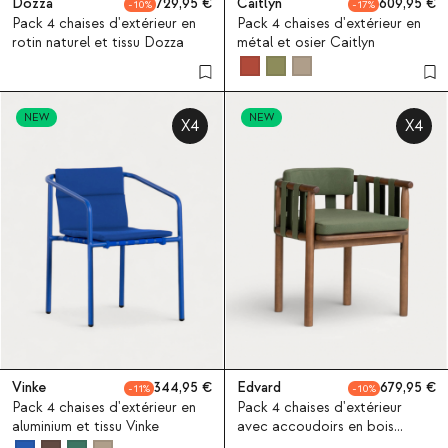
Dozza
729,95
Caitlyn
609,95
10
17
Pack 4 chaises d'extérieur en
Pack 4 chaises d'extérieur en
rotin naturel et tissu Dozza
métal et osier Caitlyn
NEW
NEW
X4
X4
Vinke
344,95
Edvard
679,95
11
10
Pack 4 chaises d'extérieur en
Pack 4 chaises d'extérieur
aluminium et tissu Vinke
avec accoudoirs en bois
d'eucalyptus Edvard