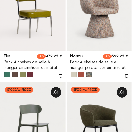
Elin
479,95
Normis
529,95
11
11
Pack 4 chaises de salle à
Pack 4 chaises de salle à
manger en similicuir et métal
manger pivotantes en tissu et
Elin
métal Laura
SPECIAL PRICE
SPECIAL PRICE
X4
X4