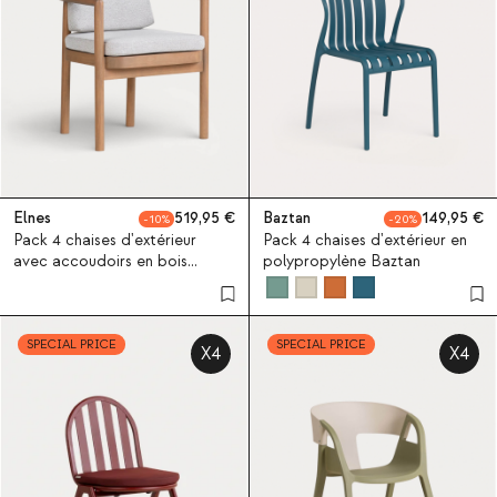
Elnes
519,95
Baztan
149,95
10
20
Pack 4 chaises d'extérieur
Pack 4 chaises d'extérieur en
avec accoudoirs en bois
polypropylène Baztan
d'eucalyptus et tissu Elnes
SPECIAL PRICE
SPECIAL PRICE
X4
X4