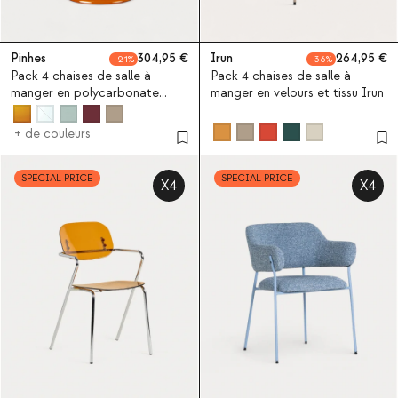
Pinhes
304,95
Irun
264,95
21
36
Pack 4 chaises de salle à
Pack 4 chaises de salle à
manger en polycarbonate
manger en velours et tissu Irun
Pinhes
+ de couleurs
SPECIAL PRICE
SPECIAL PRICE
X4
X4