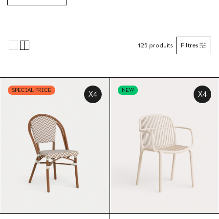
125
produits
Filtres
SPECIAL PRICE
NEW
X4
X4