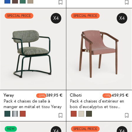
SPECIAL PRICE
SPECIAL PRICE
X4
X4
Yeray
389,95
Clhoti
459,95
29
11
Pack 4 chaises de salle à
Pack 4 chaises d'extérieur en
manger en métal et tissu Yeray
bois d'eucalyptus et tissu
Clhoti
NEW
SPECIAL PRICE
X4
X4