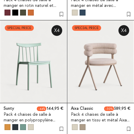
manger en rotin naturel et
manger en métal avec
métal Vili
accoudoirs et tissu Eider
SPECIAL PRICE
SPECIAL PRICE
X4
X4
Sunty
144,95
Aixa Classic
389,95
44
30
Pack 4 chaises de salle à
Pack 4 chaises de salle à
manger en polypropylène
manger en tissu et métal Aixa
Sunty
Classic