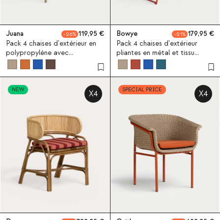
Juana
119,95
Bowye
179,95
26
21
Pack 4 chaises d'extérieur en
Pack 4 chaises d'extérieur
polypropylène avec
pliantes en métal et tissu
accoudoirs Juana
Bowye
NEW
SPECIAL PRICE
X4
X4