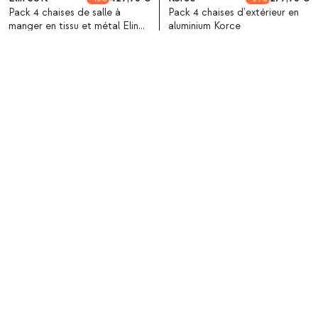
Pack 4 chaises de salle à
Pack 4 chaises d'extérieur en
manger en tissu et métal Elin
aluminium Korce
Soft
SPECIAL PRICE
SPECIAL PRICE
X4
X4
Biaritz
389,95
Zuera
479,95
10
24
Pack 4 chaises d'extérieur
Pack 4 chaises d'extérieur
avec accoudoirs en métal
avec accoudoirs en
Biaritz
polycarbonate Zuera