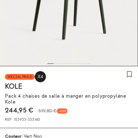
X4
SPECIAL PRICE
KOLE
Pack 4 chaises de salle à manger en polypropylène
Kole
244,95
€
519,80 €
52
REF:
153933-333140
Couleur:
Vert Nori