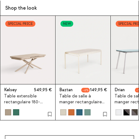
Shop the look
SPECIAL PRICE
NEW
SPECIAL PR
Kelsey
549,95
Baztan
149,95
Drian
6
Table extensible
Table de salle à
Table de sal
rectangulaire 180-
manger rectangulaire
manger rect
240x90 cm de salle à
155x90 cm en métal et
160x90 cm e
manger en aluminium
polypropylène Baztan
et verre Dri
Kelsey