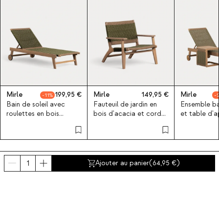
Mirle
199,95
Mirle
149,95
Mirle
11
Bain de soleil avec
Fauteuil de jardin en
Ensemble bai
roulettes en bois
bois d'acacia et corde
et table d'a
d'acacia et corde Mirle
Mirle
40x40 cm en
d'acacia et 
Ajouter au panier
(
64,95
)
Derniers produits vus
SPECIAL PRICE