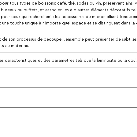
e pour tous types de boissons: café, thé, sodas ou vin, préservant ains
 bureaux ou buffets, et associez-les à d’autres éléments décoratifs t
 pour ceux qui recherchent des accessoires de maison alliant fonctionn
nt une touche unique à n’importe quel espace et se distinguent dans la 
et de son processus de découpe, l'ensemble peut présenter de subtiles
nts au matériau.
s caractéristiques et des paramètres tels que la luminosité ou la couleu