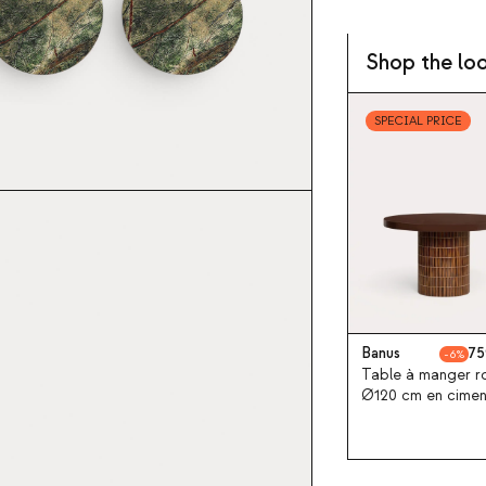
Shop the lo
SPECIAL PRICE
Banus
75
6
Table à manger r
Ø120 cm en cimen
Banus