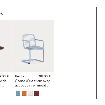
ok
9,95
Biaritz
108,95
onde
Chaise d'extérieur avec
t
accoudoirs en métal
Biaritz