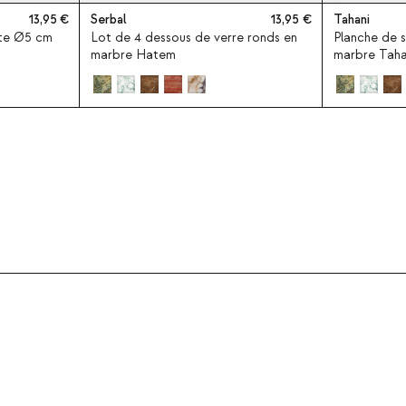
13,95
Serbal
13,95
Tahani
tte Ø5 cm
Lot de 4 dessous de verre ronds en
Planche de 
marbre Hatem
marbre Taha