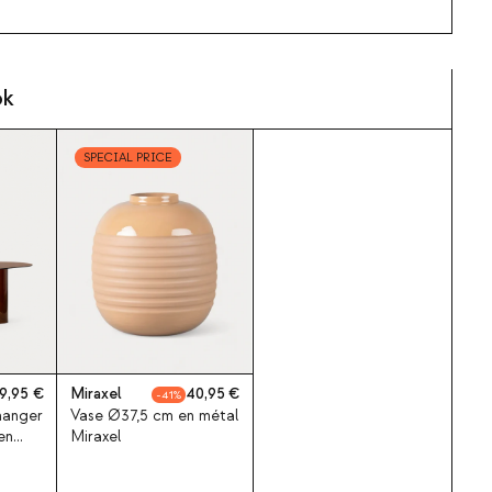
ok
SPECIAL PRICE
9,95
Miraxel
40,95
41
manger
Vase Ø37,5 cm en métal
en
Miraxel