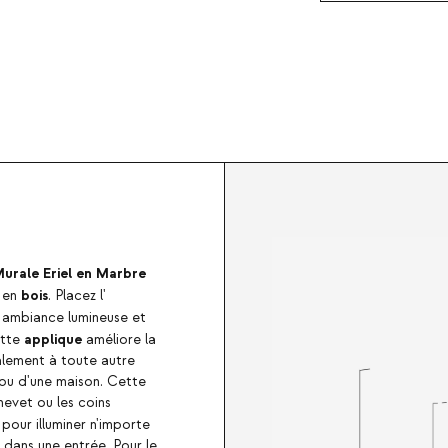
urale Eriel en Marbre
bois
 en
.
Placez l'
 ambiance lumineuse et
applique
ette
améliore la
galement à toute autre
 ou d'une maison. Cette
hevet ou les coins
 pour illuminer n'importe
u dans une entrée.
Pour le