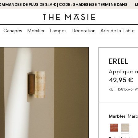
OMMANDES DE PLUS DE 349 € | CODE : SHADES12
BTENEZ - 10 % DE RÉDUCTION EN VOUS INSCRIVANT DÈS MAINTENANT
SE TERMINE DANS :
1
Canapés
Mobilier
Lampes
Décoration
Arts de la Table
ERIEL
Applique m
42,95
€
REF:
158133-349
Marbles:
Marbr