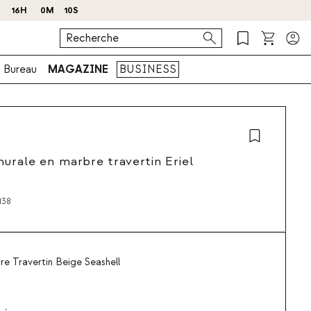
 !
J
16
H
0
M
09
S
Bureau
MAGAZINE
BUSINESS
urale en marbre travertin Eriel
138
e Travertin Beige Seashell