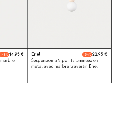
14,95
Eriel
22,95
48
54
 marbre
Suspension à 2 points lumineux en
métal avec marbre travertin Eriel