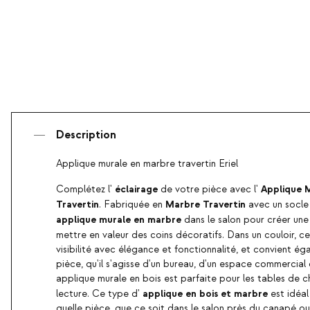
Description
Applique murale en marbre travertin Eriel
éclairage
Applique M
Complétez l'
de votre pièce avec l'
Travertin
Marbre Travertin
. Fabriquée en
avec un socle
applique murale en marbre
dans le salon pour créer une
mettre en valeur des coins décoratifs. Dans un couloir, c
visibilité avec élégance et fonctionnalité, et convient é
pièce, qu'il s'agisse d'un bureau, d'un espace commercial
applique murale en bois est parfaite pour les tables de c
applique en bois et marbre
lecture. Ce type d'
est idéal
quelle pièce, que ce soit dans le salon près du canapé o