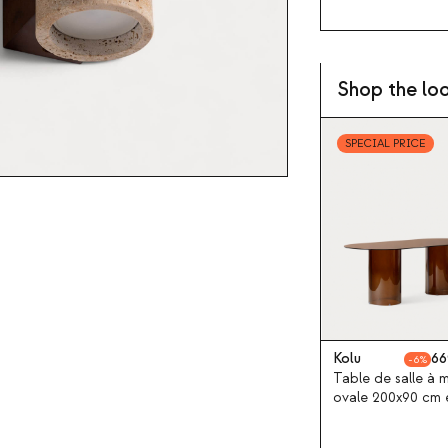
Shop the lo
SPECIAL PRICE
Kolu
66
6
Table de salle à 
ovale 200x90 cm 
verre trempé Kolu