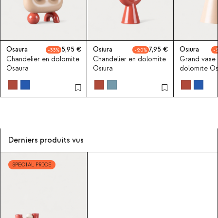
Osaura
5,95
Osiura
7,95
Osiura
33
20
Chandelier en dolomite
Chandelier en dolomite
Grand vase 
Osaura
Osiura
dolomite Os
Derniers produits vus
SPECIAL PRICE