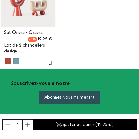
Set Osiura - Osaura
12,95
31
Lot de 2 chandeliers
design
Souscrivez-vous à notre
Abonnez-vous maintenant
A propos de The Masie
Ajouter au panier
(
12,95
)
Catégories
Contact et aide