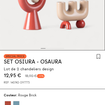
SPECIAL PRICE
SET OSIURA - OSAURA
Lot de 2 chandeliers design
12,95
€
18,90 €
31
REF:
140742-297773
Couleur:
Rouge Brick