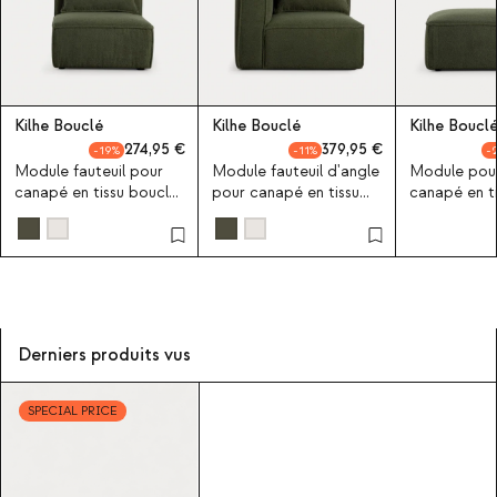
Kilhe Bouclé
Kilhe Bouclé
Kilhe Boucl
274,95
379,95
19
11
Module fauteuil pour
Module fauteuil d'angle
Module pou
canapé en tissu bouclé
pour canapé en tissu
canapé en t
Kilhe
bouclé Kilhe
Kilhe
Derniers produits vus
SPECIAL PRICE