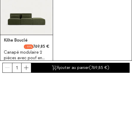
Kilhe Bouclé
769,85
19
Canapé modulaire 2
pièces avec pouf en
tissu bouclé Kilhe
Ajouter au panier
(
769,85
)
Souscrivez-vous à notre
Abonnez-vous maintenant
A propos de The Masie
Catégories