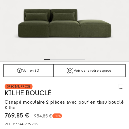
Voir en 3D
Voir dans votre espace
SPECIAL PRICE
KILHE BOUCLÉ
Canapé modulaire 2 pièces avec pouf en tissu bouclé
Kilhe
769,85
€
954,85 €
19
REF:
113544-229285