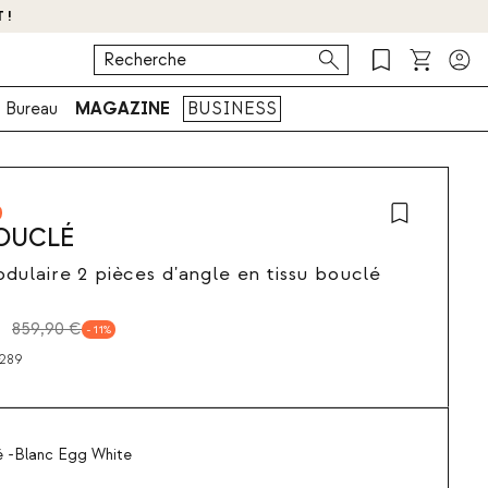
 !
Bureau
MAGAZINE
BUSINESS
BOUCLÉ
ulaire 2 pièces d'angle en tissu bouclé
859,90 €
11
289
é -Blanc Egg White