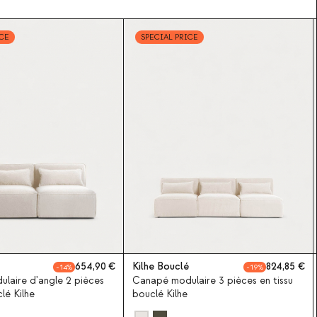
ICE
SPECIAL PRICE
654,90
Kilhe Bouclé
824,85
14
19
laire d'angle 2 pièces
Canapé modulaire 3 pièces en tissu
lé Kilhe
bouclé Kilhe