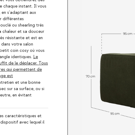
et vous obtiendrez des
 chaque instant. Il vous
 en s'adaptant aux
r différentes
ouclé ou shearling très
sa chaleur et sa douceur
ès résistante et est en
r dans votre salon
petit coin cosy où vous
ngle identiques.
Le
uffit de le déplacer. Tous
ères qui permettent de
age est
ntretien et une bonne
sec sur sa surface, ou si
eutre, en évitant
es caractéristiques et
ispositif avec lequel il