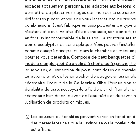
espaces totalement personnalisés adaptés aux besoins de
permettra de placer vos sièges comme vous le souhaitez,
différentes pièces et vous ne vous lasserez pas de trouve
combinaisons. Il est fabriqué en tissu polyester de type b
résistant et doux. En plus d'être tendance, son confort, 
en font un incontournable de la saison. La structure est tr
bois d'eucalyptus et contreplaqué. Vous pouvez l'installe
comme canapé principal ou dans la chambre et créer un 
pourrez vous détendre. Composé de deux banquettes d'a
module d'angle peut être utilisé à droite ou à gauche, il s
les modules, à l'exception du pouf, sont dotés de charni
les assembler et de les empêcher de bouger; un assembl
Collection Kilhe
nécessaire.
Produit de la
. Pour un bon e
durabilité du tissu, nettoyez-le à l'aide d'un chiffon blanc 
nécessaire humidifiez-le avec de l'eau tiède et du savon n
l'utilisation de produits chimiques.
Les couleurs ou tonalités peuvent varier en fonction d
des paramètres tels que la luminosité ou la couleur du d
est affiché.