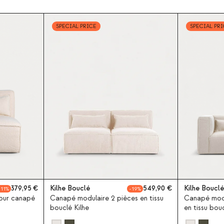
SPECIAL PRICE
SPECIAL PR
379,95
Kilhe Bouclé
549,90
Kilhe Bouclé
11
19
pour canapé
Canapé modulaire 2 pièces en tissu
Canapé modu
bouclé Kilhe
en tissu bouc