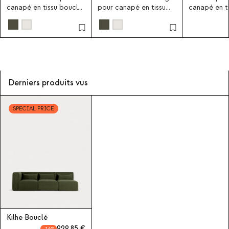
canapé en tissu bouclé
pour canapé en tissu
canapé en t
Kilhe
bouclé Kilhe
Kilhe
Derniers produits vus
SPECIAL PRICE
Kilhe Bouclé
929,85
16