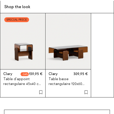
Shop the look
SPECIAL PRICE
Clery
139,95
Clery
309,95
24
Table d'appoint
Table basse
rectangulaire 45x40 cm
rectangulaire 120x60
en verre courbé et bois
cm en verre courbé et
Clery
bois Clery