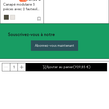
Canapé modulaire 3
pièces avec 2 fauteuils
en tissu bouclé Kilhe
Souscrivez-vous à notre
Abonnez-vous maintenant
A propos de The Masie
Ajouter au panier
(
929,85
)
Catégories
Contact et aide
INTERNATIONAL:
France