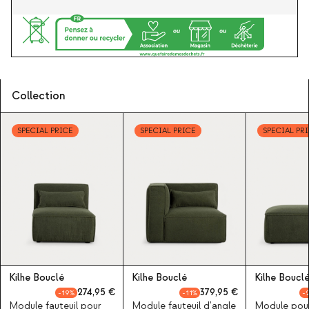
Collection
SPECIAL PRICE
SPECIAL PRICE
SPECIAL PR
Kilhe Bouclé
Kilhe Bouclé
Kilhe Boucl
274,95
379,95
19
11
Module fauteuil pour
Module fauteuil d'angle
Module pou