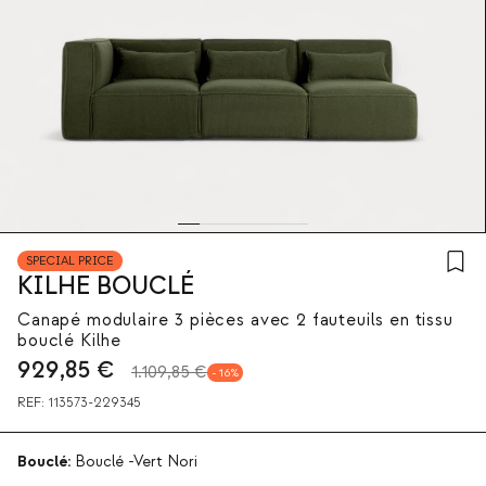
SPECIAL PRICE
KILHE BOUCLÉ
Canapé modulaire 3 pièces avec 2 fauteuils en tissu
bouclé Kilhe
929,85
€
1.109,85 €
16
REF:
113573-229345
Bouclé:
Bouclé -Vert Nori