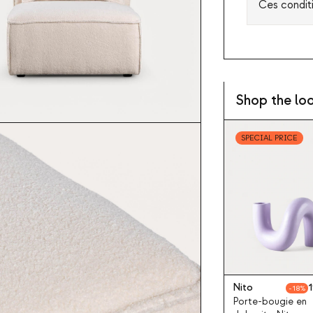
Ces condit
Shop the lo
SPECIAL PRICE
Nito
1
18
Porte-bougie en