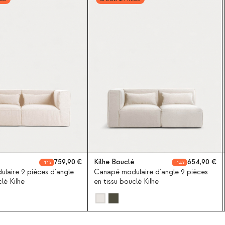
759,90
Kilhe Bouclé
654,90
11
14
laire 2 pièces d'angle
Canapé modulaire d'angle 2 pièces
lé Kilhe
en tissu bouclé Kilhe