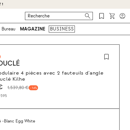
 !
Bureau
MAGAZINE
BUSINESS
BOUCLÉ
ulaire 4 pièces avec 2 fauteuils d'angle
ouclé Kilhe
€
1.539,80 €
14
9395
é -Blanc Egg White