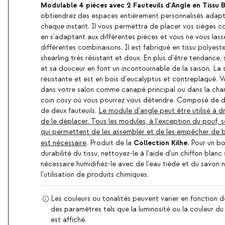
Modulable 4 pièces avec 2 Fauteuils d'Angle en Tissu B
obtiendrez des espaces entièrement personnalisés adapt
chaque instant. Il vous permettra de placer vos sièges c
en s'adaptant aux différentes pièces et vous ne vous las
différentes combinaisons. Il est fabriqué en tissu polyes
shearling très résistant et doux. En plus d'être tendance, 
et sa douceur en font un incontournable de la saison. La s
résistante et est en bois d'eucalyptus et contreplaqué. Vo
dans votre salon comme canapé principal ou dans la cham
coin cosy où vous pourrez vous détendre. Composé de de
de deux fauteuils.
Le module d'angle peut être utilisé à dro
de le déplacer. Tous les modules, à l'exception du pouf, 
qui permettent de les assembler et de les empêcher de 
Collection Kilhe.
est nécessaire
. Produit de la
Pour un bo
durabilité du tissu, nettoyez-le à l'aide d'un chiffon blanc 
nécessaire humidifiez-le avec de l'eau tiède et du savon n
l'utilisation de produits chimiques.
Les couleurs ou tonalités peuvent varier en fonction d
des paramètres tels que la luminosité ou la couleur du d
est affiché.