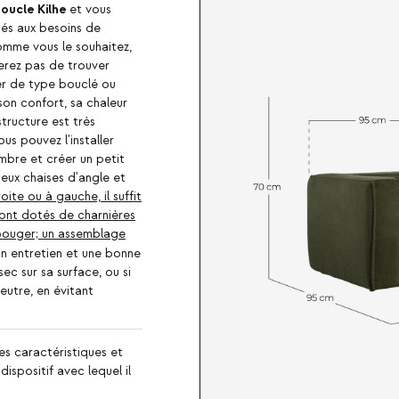
oucle Kilhe
et vous
és aux besoins de
omme vous le souhaitez,
serez pas de trouver
ter de type bouclé ou
son confort, sa chaleur
tructure est très
us pouvez l'installer
bre et créer un petit
ux chaises d'angle et
ite ou à gauche, il suffit
sont dotés de charnières
bouger; un assemblage
n entretien et une bonne
sec sur sa surface, ou si
eutre, en évitant
es caractéristiques et
ispositif avec lequel il