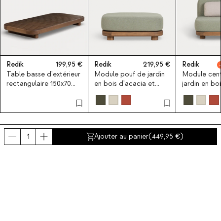
Redik
199,95
Redik
219,95
Redik
Table basse d'extérieur
Module pouf de jardin
Module cent
rectangulaire 150x70
en bois d'acacia et
jardin en bo
cm en bois d'acacia
tissu pour canapé
et tissu pou
Redik
modulaire Redik
modulaire R
Ajouter au panier
(
449,95
)
Derniers produits vus
NEW