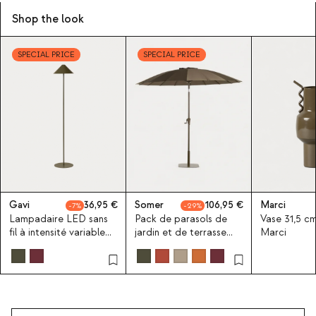
Shop the look
SPECIAL PRICE
SPECIAL PRICE
Gavi
36,95
Somer
106,95
Marci
7
29
Lampadaire LED sans
Pack de parasols de
Vase 31,5 c
fil à intensité variable
jardin et de terrasse
Marci
pour extérieur Gavi
Somer Ø250 cm avec
pied en métal