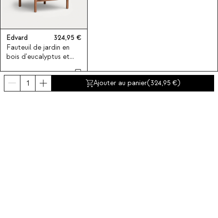
Edvard
324,95
Fauteuil de jardin en
bois d'eucalyptus et
tissu Edvard
Ajouter au panier
(
324,95
)
Souscrivez-vous à notre
Abonnez-vous maintenant
A propos de The Masie
Catégories
Contact et aide
INTERNATIONAL:
France