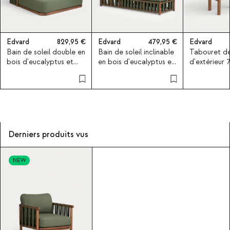
Edvard
829,95
Edvard
479,95
Edvard
Bain de soleil double en
Bain de soleil inclinable
Tabouret de
bois d'eucalyptus et
en bois d'eucalyptus et
d'extérieur 
tissu Edvard
tissu Edvard
bois d'eucal
tissu Edvard
Derniers produits vus
NEW