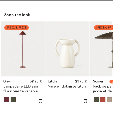
Shop the look
SPECIAL PRICE
SPECIAL PR
Gavi
39,95
Litchi
21,95
Somer
Lampadaire LED sans
Vase en dolomite Litchi
Pack de par
fil à intensité variable
jardin et de
pour extérieur Gavi
Somer Ø250
pied en mét