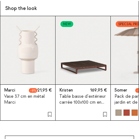
Shop the look
NEW
SPECIAL PR
Marci
21,95
Kristen
169,95
Somer
8
Vase 37 cm en métal
Table basse d'extérieur
Pack de par
Marci
carrée 100x100 cm en
jardin et de
bois d'acacia et métal
Somer Ø250
Kristen
pied en mét