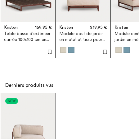
Kristen
169,95
Kristen
219,95
Kristen
Table basse d'extérieur
Module pouf de jardin
Module cent
carrée 100x100 cm en
en métal et tissu pour
jardin en mét
bois d'acacia et métal
canapé modulaire
pour canapé
Kristen
Kristen
Kristen
Derniers produits vus
NEW