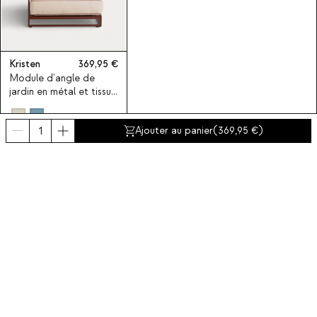
Kristen
369,95
Module d'angle de
jardin en métal et tissu
pour canapé modulaire
Kristen
Ajouter au panier
(
369,95
)
Souscrivez-vous à notre
Abonnez-vous maintenant
A propos de The Masie
Catégories
Contact et aide
INTERNATIONAL:
France