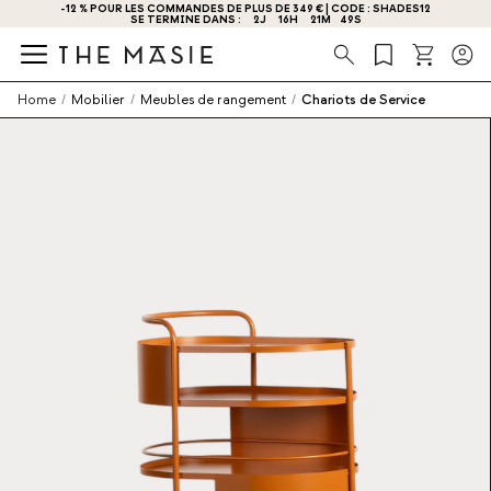
% POUR LES COMMANDES DE PLUS DE 349 € | CODE : SHADES12
OBTENEZ - 10 % DE RÉDUCTION EN VOUS INSCRIVANT DÈS MAINTENANT !
SE TERMINE DANS :
2
J
16
H
21
M
49
S
Recherche
Home
/
Mobilier
/
Meubles de rangement
/
Chariots de Service