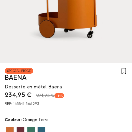
SPECIAL PRICE
BAENA
Desserte en métal Baena
234,95
€
274,95 €
14
REF:
163541-366293
Couleur:
Orange Terra