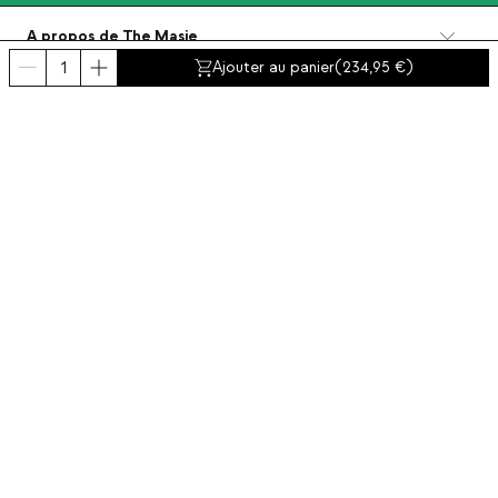
A propos de The Masie
Catégories
Ajouter au panier
(
234,95
)
Contact et aide
INTERNATIONAL:
France
Mentions Légales
Protection de données
Politique de Confidentialité
Politique de conformite
Politiques de cookies
Accessibilité
© 2016-2026 THEMASIE · All rights reserved | PROCEED YOUR COMMERCE, S.L.
- NIF: B88390984