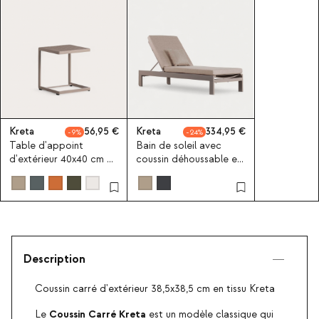
Kreta
56,95
Kreta
334,95
9
24
Table d'appoint
Bain de soleil avec
d'extérieur 40x40 cm en
coussin déhoussable et
aluminium Kreta
coussin carré New
Colours
Kreta
Description
Coussin carré d'extérieur 38,5x38,5 cm en tissu Kreta
Coussin Carré
Kreta
Le
est un modèle classique qui