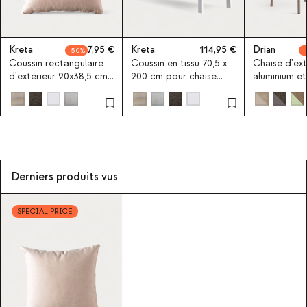
Kreta
7,95
Kreta
114,95
Drian
50
Coussin rectangulaire
Coussin en tissu 70,5 x
Chaise d'ext
d'extérieur 20x38,5 cm
200 cm pour chaise
aluminium e
en tissu Kreta
longue d'extérieur
Drian
Kreta
Derniers produits vus
SPECIAL PRICE