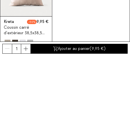
Kreta
9,95
50
Coussin carré
d'extérieur 38,5x38,5
cm en tissu Kreta
Ajouter au panier
(
9,95
)
Souscrivez-vous à notre
Abonnez-vous maintenant
A propos de The Masie
Catégories
Contact et aide
INTERNATIONAL:
France