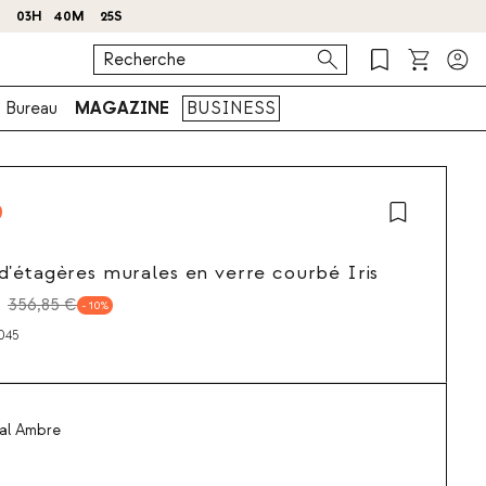
 !
J
03
H
40
M
24
S
Bureau
MAGAZINE
BUSINESS
'étagères murales en verre courbé Iris
356,85 €
10
045
tal Ambre