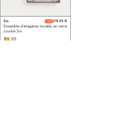
Iris
319,95
10
Ensemble d'étagères murales en verre
courbé Iris
Souscrivez-vous à notre
A propos de The Masie
Catégories
Bienvenue à The Masie
Chaises
Business
Tabourets
Tables
Canapés