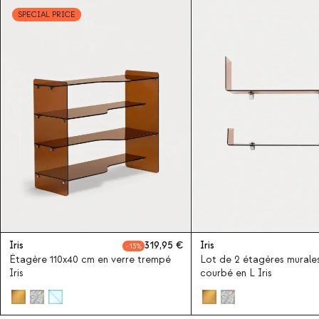
SPECIAL PRICE
Iris
319,95
Iris
13
Étagère 110x40 cm en verre trempé
Lot de 2 étagères murales
Iris
courbé en L Iris