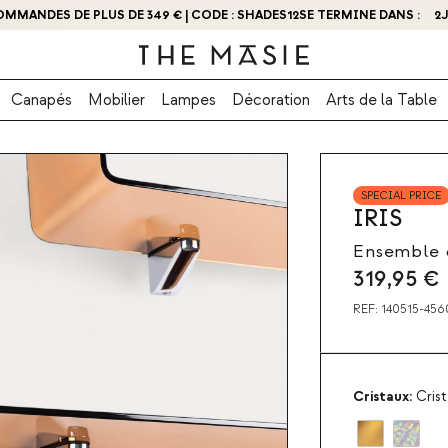
OMMANDES DE PLUS DE 349 € | CODE : SHADES12
BTENEZ - 10 % DE RÉDUCTION EN VOUS INSCRIVANT DÈS MAINTENANT
SE TERMINE DANS :
2
Canapés
Mobilier
Lampes
Décoration
Arts de la Table
SPECIAL PRICE
IRIS
Ensemble d
319,95
€
REF:
140515-456
Cristaux:
Cris