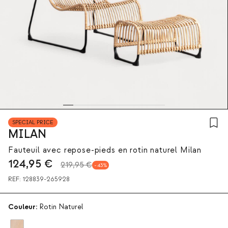
SPECIAL PRICE
MILAN
Fauteuil avec repose-pieds en rotin naturel Milan
124,95
€
219,95 €
43
REF:
128839-265928
Couleur:
Rotin Naturel