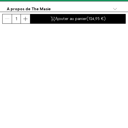
A propos de The Masie
Catégories
Ajouter au panier
(
124,95
)
Contact et aide
INTERNATIONAL:
France
Mentions Légales
Protection de données
Politique de Confidentialité
Politique de conformite
Politiques de cookies
Accessibilité
© 2016-2026 THEMASIE · All rights reserved | PROCEED YOUR COMMERCE, S.L.
- NIF: B88390984