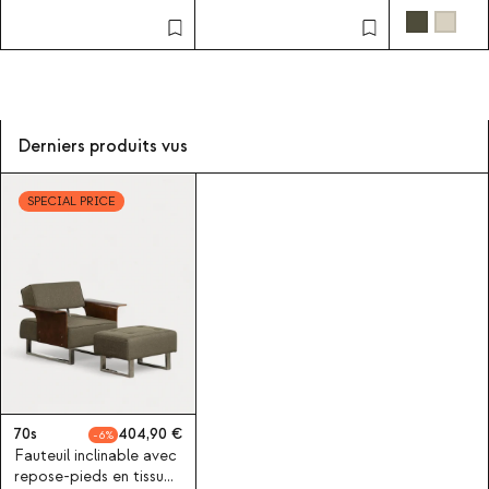
et bois 70s Furry
bois et tiss
Derniers produits vus
SPECIAL PRICE
70s
404,90
6
Fauteuil inclinable avec
repose-pieds en tissu