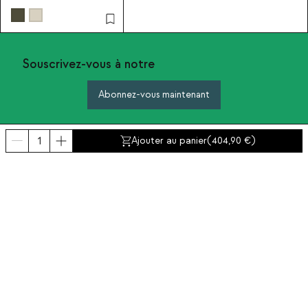
et bois 70s
Souscrivez-vous à notre
Abonnez-vous maintenant
Ajouter au panier
(
404,90
)
A propos de The Masie
Catégories
Contact et aide
INTERNATIONAL:
France
Mentions Légales