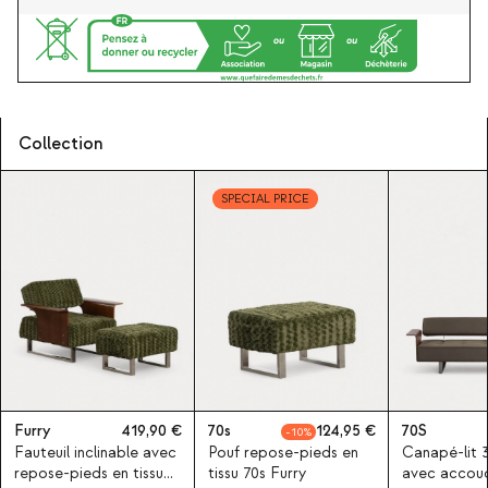
Collection
SPECIAL PRICE
Furry
419,90
70s
124,95
70S
10
Fauteuil inclinable avec
Pouf repose-pieds en
Canapé-lit 
repose-pieds en tissu
tissu 70s Furry
avec accoud