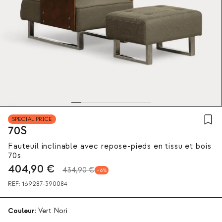
SPECIAL PRICE
70S
Fauteuil inclinable avec repose-pieds en tissu et bois
70s
404,90
€
434,90 €
6
REF:
169287-390084
Couleur:
Vert Nori