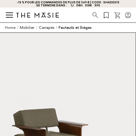
-12 % POUR LES COMMANDES DE PLUS DE 349 € | CODE : SHADES12
SE TERMINE DANS :
1
J
08
H
03
M
38
S
Recherche
Home
/
Mobilier
/
Canapés
/
Fauteuils et Sièges