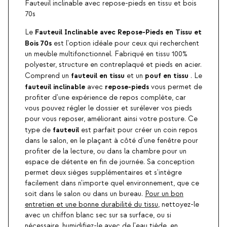
Fauteuil inclinable avec repose-pieds en tissu et bois
70s
Fauteuil Inclinable avec Repose-Pieds en Tissu et
Le
Bois 70s
est l'option idéale pour ceux qui recherchent
un meuble multifonctionnel. Fabriqué en tissu 100%
polyester, structure en contreplaqué et pieds en acier.
fauteuil en tissu
pouf en tissu
Comprend un
et un
. Le
fauteuil inclinable
repose-pieds
avec
vous permet de
profiter d'une expérience de repos complète, car
vous pouvez régler le dossier et surélever vos pieds
pour vous reposer, améliorant ainsi votre posture. Ce
fauteuil
type de
est parfait pour créer un coin repos
dans le salon, en le plaçant à côté d'une fenêtre pour
profiter de la lecture, ou dans la chambre pour un
espace de détente en fin de journée. Sa conception
permet deux sièges supplémentaires et s'intègre
facilement dans n'importe quel environnement, que ce
soit dans le salon ou dans un bureau.
Pour un bon
entretien et une bonne durabilité du tissu
, nettoyez-le
avec un chiffon blanc sec sur sa surface, ou si
nécessaire, humidifiez-le avec de l'eau tiède, en