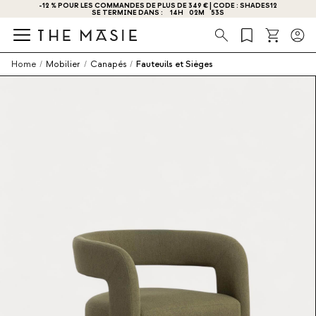
-12 % POUR LES COMMANDES DE PLUS DE 349 € | CODE : SHADES12
SE TERMINE DANS :
14
H
02
M
53
S
Recherche
Home
/
Mobilier
/
Canapés
/
Fauteuils et Sièges