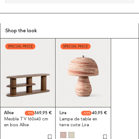
Shop the look
SPECIAL PRICE
SPECIAL PRICE
Alhie
369,95
Lira
40,95
15
52
Meuble TV 160x40 cm
Lampe de table en
en bois Alhie
terre cuite Lira