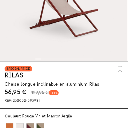
SPECIAL PRICE
RILAS
Chaise longue inclinable en aluminium Rilas
56,95
€
129,95 €
56
REF:
232002-693981
Couleur:
Rouge Vin et Marron Argile