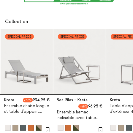
Collection
SPECIAL PRICE
SPECIAL PRICE
SPECIAL PR
Kreta
234,95
Set Rilas - Kreta
Kreta
36
Ensemble chaise longue
Table d'app
96,95
48
et table d'appoint
d'extérieur 
Ensemble hamac
40x40 cm en aluminium
aluminium K
inclinable avec table
Kreta
Colours
d'appoint 40x40 cm en
aluminium Kreta