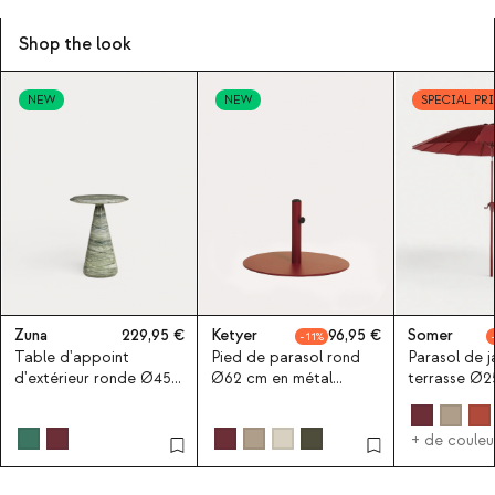
Shop the look
NEW
NEW
SPECIAL PR
Zuna
229,95
Ketyer
96,95
Somer
11
Table d'appoint
Pied de parasol rond
Parasol de j
d'extérieur ronde Ø45
Ø62 cm en métal
terrasse Ø2
cm en béton Zuna
Ketyer
Somer
+ de couleu