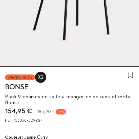
X2
SPECIAL PRICE
BONSE
Pack 2 chaises de salle à manger en velours et métal
Bonse
154,95
€
185,90 €
16
REF:
153030-329927
Couleur:
Jaune Curry