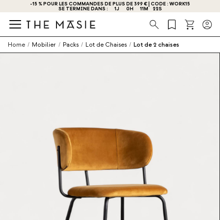
-15 % POUR LES COMMANDES DE PLUS DE 399 € | CODE : WORK15
SE TERMINE DANS :
1
J
0
H
11
M
22
S
Recherche
Home
/
Mobilier
/
Packs
/
Lot de Chaises
/
Lot de 2 chaises