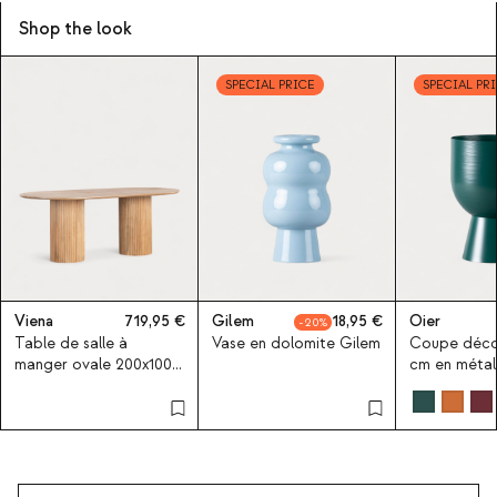
Shop the look
SPECIAL PRICE
SPECIAL PR
Viena
719,95
Gilem
18,95
Oier
20
Table de salle à
Vase en dolomite Gilem
Coupe déco
manger ovale 200x100
cm en métal
cm en bois de manguier
Oier
Viena