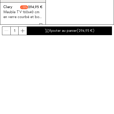
Clery
294,95
13
Meuble TV 160x40 cm
en verre courbé et bois
Clery
Ajouter au panier
(
294,95
)
Souscrivez-vous à notre
Abonnez-vous maintenant
A propos de The Masie
Catégories
Contact et aide
INTERNATIONAL:
France