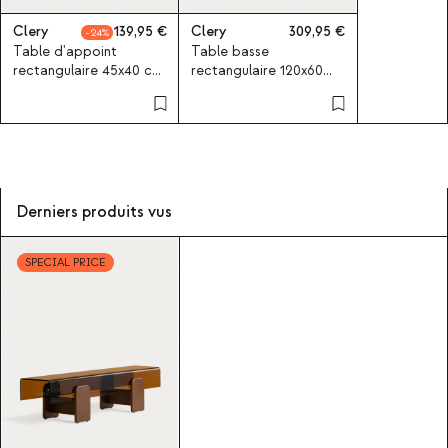
Clery
139,95
Clery
309,95
24
Table d'appoint
Table basse
rectangulaire 45x40 cm
rectangulaire 120x60
en verre courbé et bois
cm en verre courbé et
Clery
bois Clery
Derniers produits vus
SPECIAL PRICE