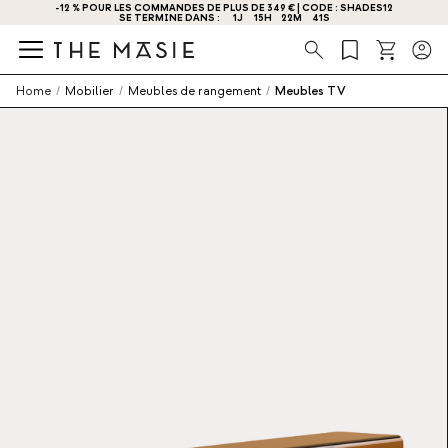
-12 % POUR LES COMMANDES DE PLUS DE 349 € | CODE : SHADES12
SE TERMINE DANS :
1
J
15
H
22
M
41
S
Recherche
Home
/
Mobilier
/
Meubles de rangement
/
Meubles TV