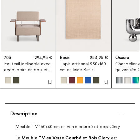
70S
294,95
Besis
254,95
Osaura
Fauteuil inclinable avec
Tapis artisanal 230x160
Chandelier 
accoudoirs en bois et
cm en laine Besis
galvanisée 
tissu 70S
Description
Meuble TV 160x40 cm en verre courbé et bois Clery
Meuble TV en Verre Courbé et Bois Clery
Le
est