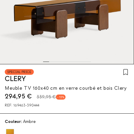
SPECIAL PRICE
CLERY
Meuble TV 160x40 cm en verre courbé et bois Clery
294,95
€
339,95 €
13
REF:
169463-390444
Couleur:
Ambre