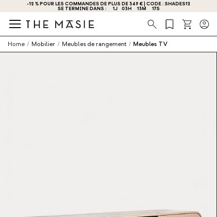
-12 % POUR LES COMMANDES DE PLUS DE 349 € | CODE : SHADES12
OBTENEZ - 10 % DE RÉDUCTION EN VOUS INSCRIVANT DÈS MAINTENANT !
SE TERMINE DANS :
1
J
03
H
13
M
17
S
Recherche
Home
/
Mobilier
/
Meubles de rangement
/
Meubles TV