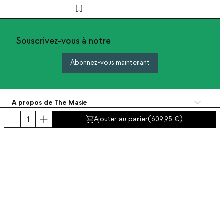
Souscrivez-vous à notre
Abonnez-vous maintenant
A propos de The Masie
Catégories
Ajouter au panier
(
609,95
)
Contact et aide
INTERNATIONAL:
France
Mentions Légales