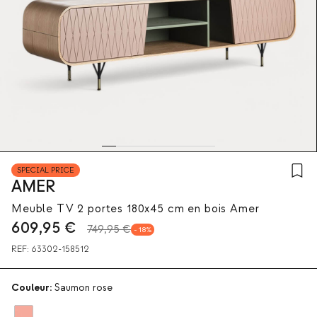
SPECIAL PRICE
AMER
Meuble TV 2 portes 180x45 cm en bois Amer
609,95
€
749,95 €
18
REF:
63302-158512
Couleur:
Saumon rose