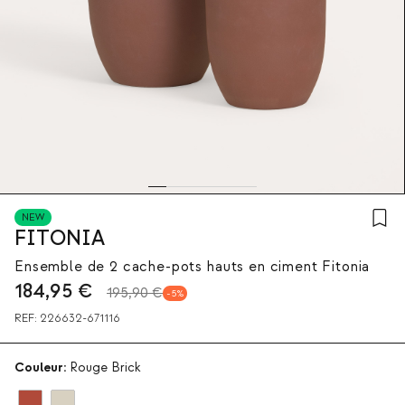
NEW
FITONIA
Ensemble de 2 cache-pots hauts en ciment Fitonia
184,95
€
195,90 €
5
REF:
226632-671116
Couleur:
Rouge Brick