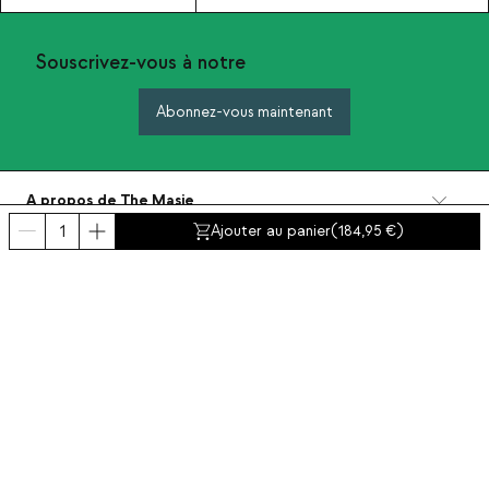
Souscrivez-vous à notre
Abonnez-vous maintenant
A propos de The Masie
Catégories
Ajouter au panier
(
184,95
)
Contact et aide
INTERNATIONAL:
France
Mentions Légales
Protection de données
Politique de Confidentialité