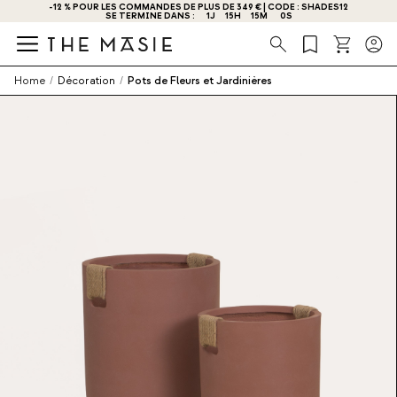
-12 % POUR LES COMMANDES DE PLUS DE 349 € | CODE : SHADES12
OBTENEZ - 10 % DE RÉDUCTION EN VOUS INSCRIVANT DÈS MAINTENANT !
SE TERMINE DANS :
1
J
15
H
15
M
0
S
Recherche
Home
/
Décoration
/
Pots de Fleurs et Jardinières