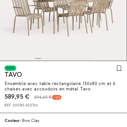
NEW
TAVO
Ensemble avec table rectangulaire 130x80 cm et 6
chaises avec accoudoirs en métal Tavo
589,95
€
694,65 €
15
REF:
220743-652766
Couleur:
Brun Clay