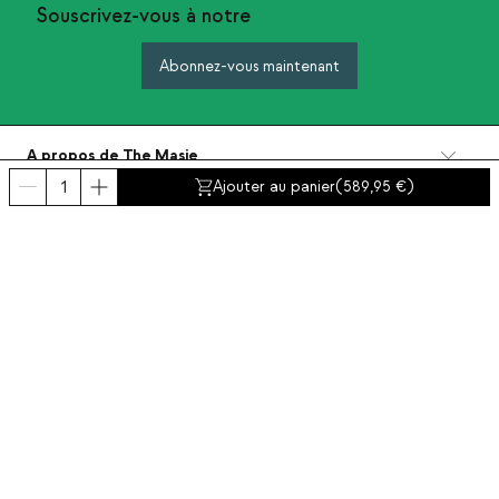
Souscrivez-vous à notre
Abonnez-vous maintenant
A propos de The Masie
Catégories
Ajouter au panier
(
589,95
)
Contact et aide
INTERNATIONAL:
France
Mentions Légales
Protection de données
Politique de Confidentialité
Politique de conformite
Politiques de cookies