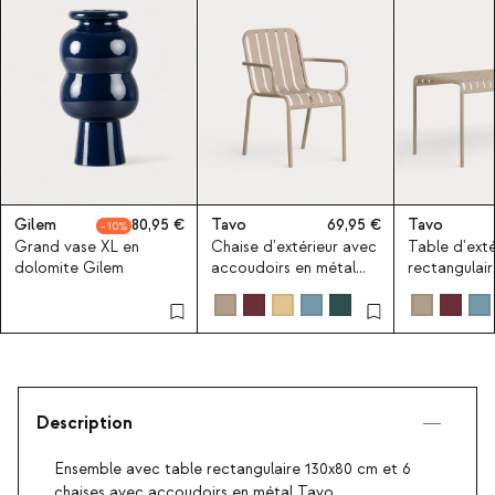
Gilem
80,95
Tavo
69,95
Tavo
10
Grand vase XL en
Chaise d'extérieur avec
Table d'exté
dolomite Gilem
accoudoirs en métal
rectangulair
Tavo
cm en métal
Description
Ensemble avec table rectangulaire 130x80 cm et 6
chaises avec accoudoirs en métal Tavo