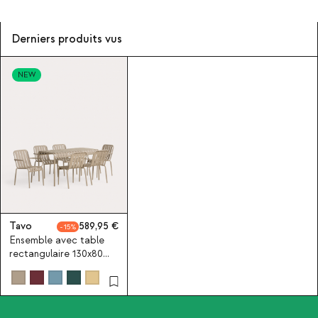
Derniers produits vus
NEW
Tavo
589,95
15
Ensemble avec table
rectangulaire 130x80
cm et 6 chaises avec
accoudoirs en métal
Tavo