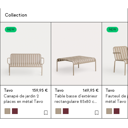
Collection
NEW
NEW
Tavo
159,95
Tavo
149,95
Tavo
Canapé de jardin 2
Table basse d'extérieur
Fauteuil de 
places en métal Tavo
rectangulaire 85x80 cm
métal Tavo
en métal Tavo