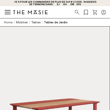
-12 % POUR LES COMMANDES DE PLUS DE 349 € | CODE : SHADES12
OBTENEZ - 10 % DE RÉDUCTION EN VOUS INSCRIVANT DÈS MAINTENANT !
SE TERMINE DANS :
2
J
0
H
0
M
28
S
Recherche
Home
/
Mobilier
/
Tables
/
Tables de Jardin