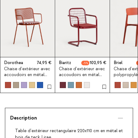
Dorothea
74,95
Biaritz
102,95
Briel
5
Chaise d'extérieur avec
Chaise d'extérieur avec
Chaise d'ext
accoudoirs en métal
accoudoirs en métal
polypropylè
Dorothea
Biaritz
Description
Table d'extérieur rectangulaire 220x110 cm en métal et
bois de teck Lirae