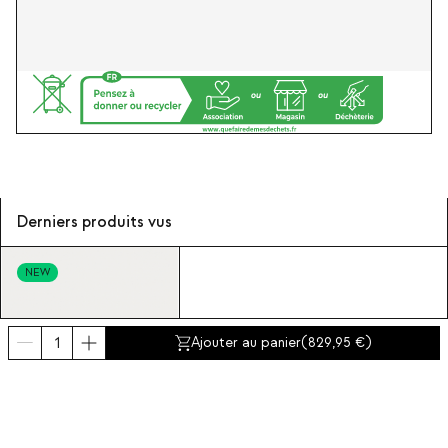
Derniers produits vus
NEW
Ajouter au panier
(
829,95
)