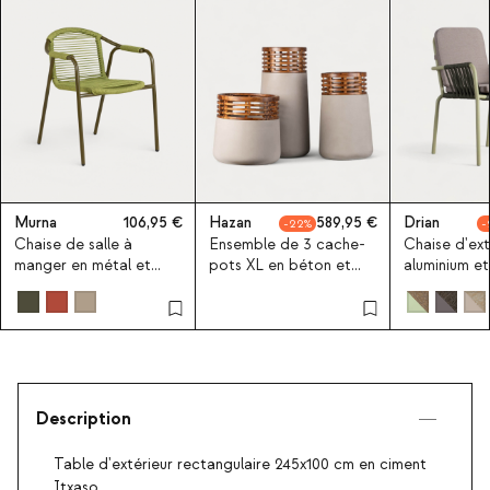
Murna
106,95
Hazan
589,95
Drian
22
Chaise de salle à
Ensemble de 3 cache-
Chaise d'ext
manger en métal et
pots XL en béton et
aluminium e
corde Murna
bois d'acacia Hazan
Drian
Description
Table d'extérieur rectangulaire 245x100 cm en ciment
Itxaso