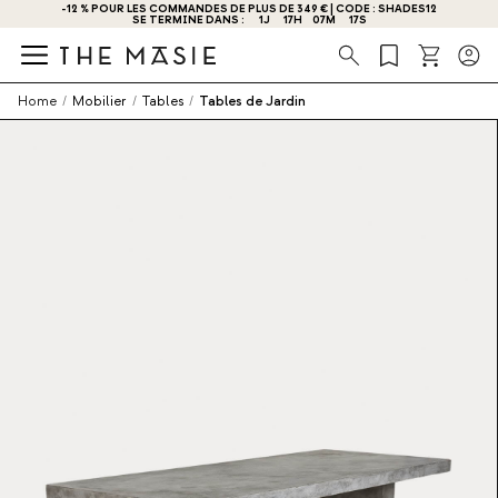
-12 % POUR LES COMMANDES DE PLUS DE 349 € | CODE : SHADES12
OBTENEZ - 10 % DE RÉDUCTION EN VOUS INSCRIVANT DÈS MAINTENANT !
SE TERMINE DANS :
1
J
17
H
07
M
16
S
Recherche
Home
/
Mobilier
/
Tables
/
Tables de Jardin