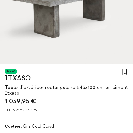
NEW
ITXASO
Table d'extérieur rectangulaire 245x100 cm en ciment
Itxaso
1 039,95
€
REF:
221717-656298
Couleur:
Gris Cold Cloud